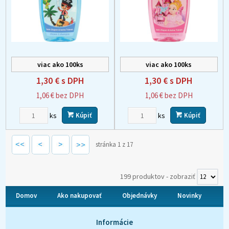
viac ako 100ks
viac ako 100ks
1,30 €
s DPH
1,30 €
s DPH
1,06 €
bez DPH
1,06 €
bez DPH
ks
ks
Kúpiť
Kúpiť
stránka 1 z 17
199 produktov
-
zobraziť
Domov
Ako nakupovať
Objednávky
Novinky
O nás
Kontakt
Informácie