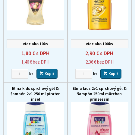
viac ako 10ks
viac ako 100ks
1,80 €
s DPH
2,90 €
s DPH
1,46 €
bez DPH
2,36 €
bez DPH
ks
ks
Kúpiť
Kúpiť
Elina kids sprchový gél &
Elina kids 2v1 sprchový gél &
šampón 2v1 250 ml piraten
šampón 250ml märchen
insel
prinzessin