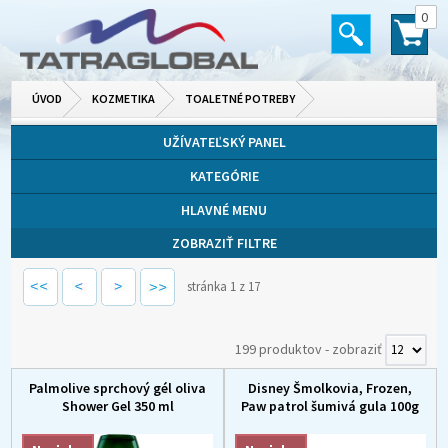
0
ÚVOD
KOZMETIKA
TOALETNÉ POTREBY
UŽÍVATEĽSKÝ PANEL
KATEGÓRIE
HLAVNÉ MENU
ZOBRAZIŤ FILTRE
stránka 1 z 17
199 produktov
-
zobraziť
Palmolive sprchový gél oliva
Disney Šmolkovia, Frozen,
Shower Gel 350 ml
Paw patrol šumivá gula 100g