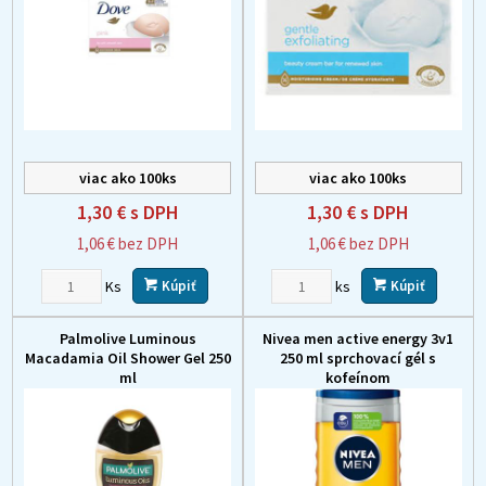
viac ako 100ks
viac ako 100ks
1,30 €
s DPH
1,30 €
s DPH
1,06 €
bez DPH
1,06 €
bez DPH
Ks
ks
Kúpiť
Kúpiť
Palmolive Luminous
Nivea men active energy 3v1
Macadamia Oil Shower Gel 250
250 ml sprchovací gél s
ml
kofeínom