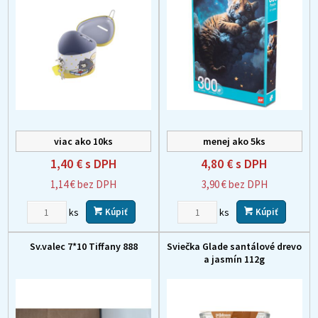
viac ako 10ks
menej ako 5ks
1,40 €
s DPH
4,80 €
s DPH
1,14 €
bez DPH
3,90 €
bez DPH
ks
ks
Kúpiť
Kúpiť
Sv.valec 7*10 Tiffany 888
Sviečka Glade santálové drevo
a jasmín 112g