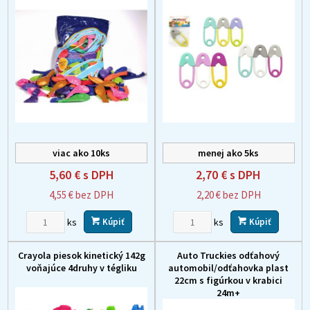
viac ako 10ks
menej ako 5ks
5,60 €
s DPH
2,70 €
s DPH
4,55 €
bez DPH
2,20 €
bez DPH
ks
ks
Kúpiť
Kúpiť
Crayola piesok kinetický 142g
Auto Truckies odťahový
voňajúce 4druhy v tégliku
automobil/odťahovka plast
22cm s figúrkou v krabici
24m+