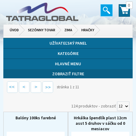
0
ÚVOD
SEZÓNNY TOVAR
ZIMA
HRAČKY
UŽÍVATEĽSKÝ PANEL
KATEGÓRIE
HLAVNÉ MENU
ZOBRAZIŤ FILTRE
stránka 1 z 11
124 produktov
-
zobraziť
Balóny 100ks farebné
Hrkálka špendlík plast 12cm
asst 5 druhov v sáčku od 0
mesiacov