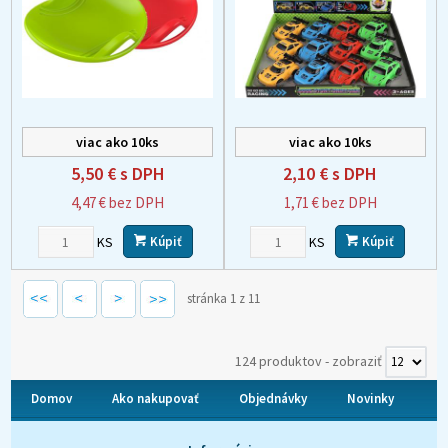
viac ako 10ks
viac ako 10ks
5,50 €
s DPH
2,10 €
s DPH
4,47 €
bez DPH
1,71 €
bez DPH
KS
KS
Kúpiť
Kúpiť
stránka 1 z 11
124 produktov
-
zobraziť
Domov
Ako nakupovať
Objednávky
Novinky
O nás
Kontakt