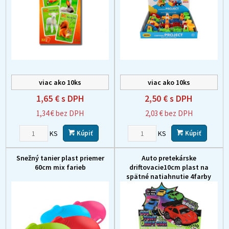
viac ako 10ks
viac ako 10ks
1,65 €
s DPH
2,50 €
s DPH
1,34 €
bez DPH
2,03 €
bez DPH
KS
KS
Kúpiť
Kúpiť
Snežný tanier plast priemer
Auto pretekárske
60cm mix farieb
driftovacie10cm plast na
spätné natiahnutie 4farby