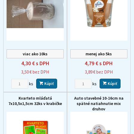
viac ako 10ks
menej ako 5ks
4,30 €
s DPH
4,79 €
s DPH
3,50 €
bez DPH
3,89 €
bez DPH
ks
ks
Kúpiť
Kúpiť
Kvarteto mláďatá
Auto stavebné 10-16cm na
7x10,5x1,5cm 32ks v krabičke
spätné natiahnutie mix
druhov