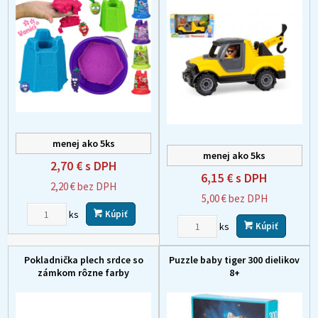
menej ako 5ks
menej ako 5ks
2,70 €
s DPH
6,15 €
s DPH
2,20 €
bez DPH
5,00 €
bez DPH
ks
Kúpiť
ks
Kúpiť
Pokladnička plech srdce so
Puzzle baby tiger 300 dielikov
zámkom rôzne farby
8+