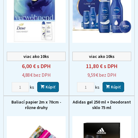
viac ako 10ks
viac ako 10ks
6,00 €
s DPH
11,80 €
s DPH
4,88 €
bez DPH
9,59 €
bez DPH
ks
ks
Kúpiť
Kúpiť
Baliací papier 2m x 70cm -
Adidas gel 250 ml + Deodorant
rôzne druhy
sklo 75 ml