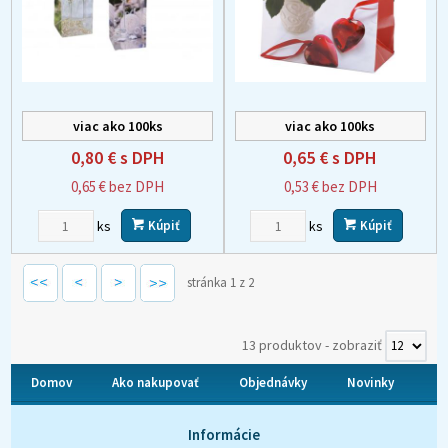
viac ako 100ks
viac ako 100ks
0,80 €
s DPH
0,65 €
s DPH
0,65 €
bez DPH
0,53 €
bez DPH
ks
ks
Kúpiť
Kúpiť
stránka 1 z 2
13 produktov
-
zobraziť
Domov
Ako nakupovať
Objednávky
Novinky
O nás
Kontakt
Informácie