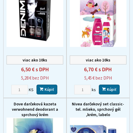
viac ako 10ks
viac ako 10ks
6,50 €
s DPH
6,70 €
s DPH
5,28 €
bez DPH
5,45 €
bez DPH
KS
ks
Kúpiť
Kúpiť
Dove darčeková kazeta
Nivea darčekový set classic-
verwohnend deodorant a
tel. mlieko, sprchový gél
sprchový krém
,krém, labelo