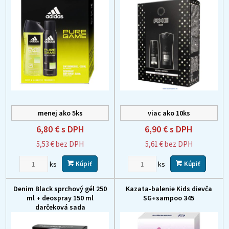
menej ako 5ks
viac ako 10ks
6,80 €
s DPH
6,90 €
s DPH
5,53 €
bez DPH
5,61 €
bez DPH
ks
ks
Kúpiť
Kúpiť
Denim Black sprchový gél 250
Kazata-balenie Kids dievča
ml + deospray 150 ml
SG+sampoo 345
darčeková sada