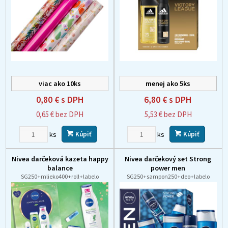
viac ako 10ks
menej ako 5ks
0,80 €
s DPH
6,80 €
s DPH
0,65 €
bez DPH
5,53 €
bez DPH
ks
ks
Kúpiť
Kúpiť
Nivea darčeková kazeta happy
Nivea darčekový set Strong
balance
power men
SG250+mlieko400+roll+labelo
SG250+sampon250+deo+labelo