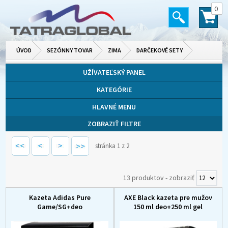
0
ÚVOD
SEZÓNNY TOVAR
ZIMA
DARČEKOVÉ SETY
UŽÍVATEĽSKÝ PANEL
KATEGÓRIE
HLAVNÉ MENU
ZOBRAZIŤ FILTRE
stránka 1 z 2
13 produktov
-
zobraziť
Kazeta Adidas Pure
AXE Black kazeta pre mužov
Game/SG+deo
150 ml deo+250 ml gel