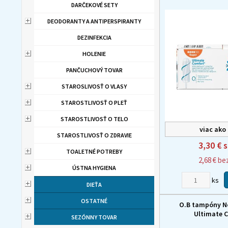
DARČEKOVÉ SETY
DEODORANTY A ANTIPERSPIRANTY
DEZINFEKCIA
HOLENIE
PANČUCHOVÝ TOVAR
STAROSLIVOSŤ O VLASY
STAROSTLIVOSŤ O PLEŤ
STAROSTLIVOSŤ O TELO
viac ako
STAROSTLIVOSŤ O ZDRAVIE
3,30 €
s
TOALETNÉ POTREBY
2,68 €
be
ÚSTNA HYGIENA
ks
DIEŤA
OSTATNÉ
O.B tampóny No
Ultimate 
SEZÓNNY TOVAR