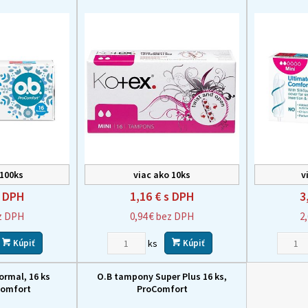
 100ks
viac ako 10ks
v
 DPH
1,16 €
s DPH
3
z DPH
0,94 €
bez DPH
2
ks
Kúpiť
Kúpiť
rmal, 16 ks
O.B tampony Super Plus 16 ks,
Comfort
ProComfort