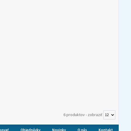
6 produktov
-
zobraziť
povať
Objednávky
Novinky
O nás
Kontakt