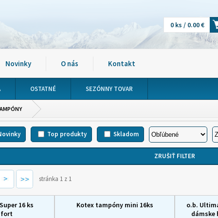
0 ks / 0.00 €
Novinky
O nás
Kontakt
A
OSTATNÉ
SEZÓNNY TOVAR
AMPÓNY
Novinky
Top produkty
Skladom
stránka 1 z 1
Super 16 ks
Kotex tampóny mini 16ks
o.b. Ultim
fort
dámske 