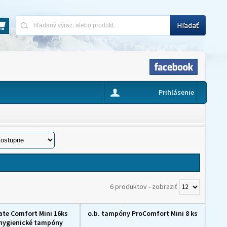
Prihlásenie
6 produktov
-
zobraziť
ate Comfort Mini 16ks
o.b. tampóny ProComfort Mini 8 ks
hygienické tampóny