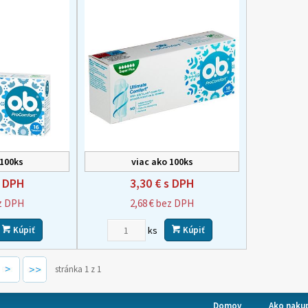
 100ks
viac ako 100ks
 DPH
3,30 €
s DPH
z DPH
2,68 €
bez DPH
ks
Kúpiť
Kúpiť
stránka 1 z 1
Domov
Ako naku