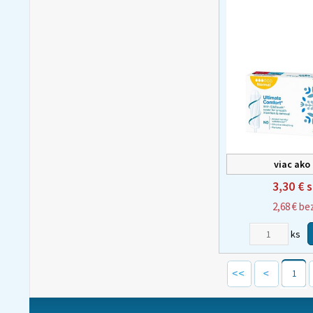
viac ako
3,30 €
s
2,68 €
be
ks
1