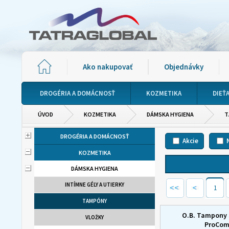
Ako nakupovať
Objednávky
DROGÉRIA A DOMÁCNOSŤ
KOZMETIKA
DIEŤ
ÚVOD
KOZMETIKA
DÁMSKA HYGIENA
T
DROGÉRIA A DOMÁCNOSŤ
Akcie
KOZMETIKA
DÁMSKA HYGIENA
INTÍMNE GÉLY A UTIERKY
1
TAMPÓNY
O.B. Tampony 
VLOŽKY
ProCom