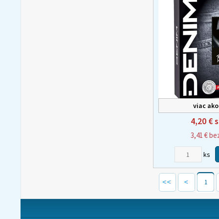
viac ako
4,20 €
s
3,41 €
be
ks
1