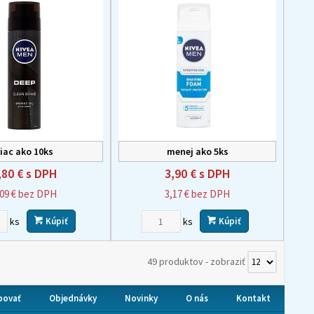
iac ako 10ks
menej ako 5ks
,80 €
s DPH
3,90 €
s DPH
,09 €
bez DPH
3,17 €
bez DPH
ks
ks
Kúpiť
Kúpiť
49 produktov
-
zobraziť
povať
Objednávky
Novinky
O nás
Kontakt