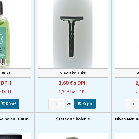
 100ks
viac ako 10ks
v
 DPH
1,60 €
s DPH
2
z DPH
1,30 €
bez DPH
2
ks
Kúpiť
Kúpiť
o holení 100 ml
Štetec na holenie
Nivea Men D