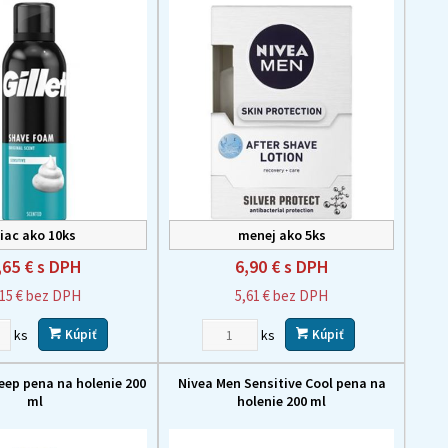
iac ako 10ks
menej ako 5ks
,65 €
s DPH
6,90 €
s DPH
,15 €
bez DPH
5,61 €
bez DPH
ks
ks
Kúpiť
Kúpiť
eep pena na holenie 200
Nivea Men Sensitive Cool pena na
ml
holenie 200 ml