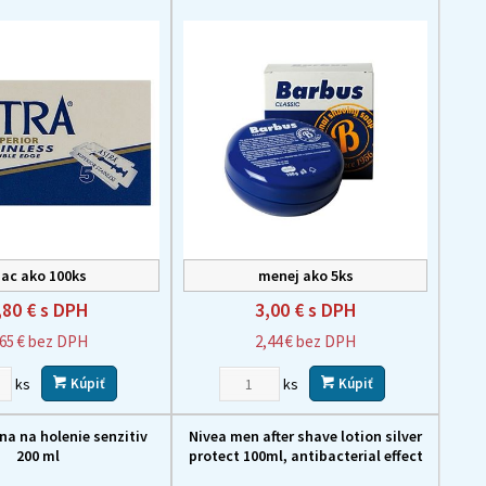
iac ako 100ks
menej ako 5ks
,80 €
s DPH
3,00 €
s DPH
,65 €
bez DPH
2,44 €
bez DPH
ks
ks
Kúpiť
Kúpiť
ena na holenie senzitiv
Nivea men after shave lotion silver
200 ml
protect 100ml, antibacterial effect