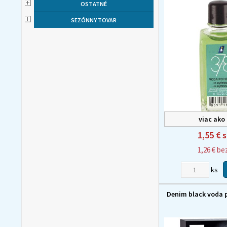
OSTATNÉ
SEZÓNNY TOVAR
viac ako
1,55 €
s
1,26 €
be
ks
Denim black voda p