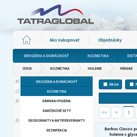
Ako nakupovať
Objednávky
DROGÉRIA A DOMÁCNOSŤ
KOZMETIKA
DIEŤ
ÚVOD
KOZMETIKA
HOLENIE
PÁNSKE
DROGÉRIA A DOMÁCNOSŤ
Akcie
KOZMETIKA
DÁMSKA HYGIENA
DARČEKOVÉ SETY
1
DEODORANTY A ANTIPERSPIRANTY
Barbus Classic p
DEZINFEKCIA
holenie s glyc