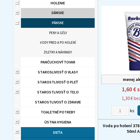
HOLENIE
DÁMSKE
PÁNSKE
PENY A GÉLY
VODY PRED A PO HOLENÍ
ŽILETKY A NÁHRADY
PANČUCHOVÝ TOVAR
STAROSLIVOSŤ O VLASY
menej ak
STAROSTLIVOSŤ O PLEŤ
1,60 €
s
STAROSTLIVOSŤ O TELO
1,30 €
be
STAROSTLIVOSŤ O ZDRAVIE
ks
TOALETNÉ POTREBY
ÚSTNA HYGIENA
Voda po holení 37
50ml A
DIEŤA