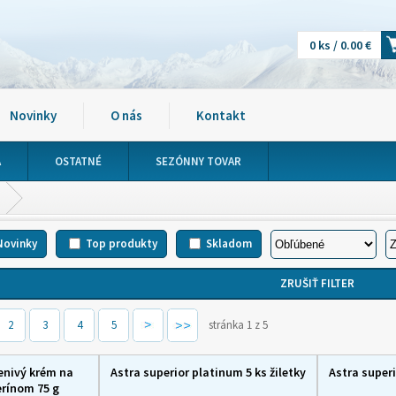
0 ks / 0.00 €
Novinky
O nás
Kontakt
A
OSTATNÉ
SEZÓNNY TOVAR
Novinky
Top produkty
Skladom
2
3
4
5
stránka 1 z 5
enivý krém na
Astra superior platinum 5 ks žiletky
Astra superi
erínom 75 g