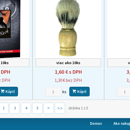
 10ks
viac ako 10ks
v
 DPH
1,60 €
s DPH
3
z DPH
1,30 €
bez DPH
3
ks
Kúpiť
Kúpiť
2
3
4
5
stránka 1 z 5
Domov
Ako naku