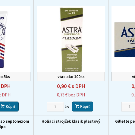
o 5ks
viac ako 100ks
v
 DPH
0,90 €
s DPH
0
z DPH
0,73 €
bez DPH
0
ks
Kúpiť
Kúpiť
8 so septonexom
Holiaci strojček klasik plastový
Gillette p
lpa