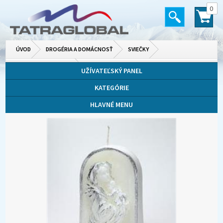
0
ÚVOD
DROGÉRIA A DOMÁCNOSŤ
SVIEČKY
DEKORATÍVNE SVIEČKY
UŽÍVATEĽSKÝ PANEL
KATEGÓRIE
HLAVNÉ MENU