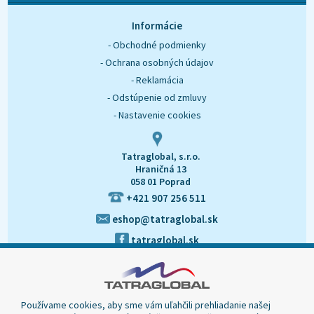
O nás
Kontakt
Informácie
- Obchodné podmienky
- Ochrana osobných údajov
- Reklamácia
- Odstúpenie od zmluvy
- Nastavenie cookies
Tatraglobal, s.r.o.
Hraničná 13
058 01 Poprad
+421 907 256 511
eshop@tatraglobal.sk
tatraglobal.sk
Používame cookies, aby sme vám uľahčili prehliadanie našej