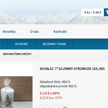
0 ks / 0.00 €
Novinky
O nás
Kontakt
A
OSTATNÉ
SEZÓNNY TOVAR
DEKORATÍVNE SVIEČKY
SV.VALEC 7*10 ZIMNY STROMCEK 155,403
Skladové číslo:
00171
Objednávkový kód:
00171
5,10
€
s DPH
4,15
€
bez DPH