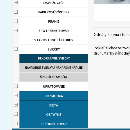
OSVIEŽOVAČE
PAPIEROVÉ VÝROBKY
PRANIE
SPOTREBNÝ TOVAR
2 druhy zelená / biel
STAROSTLIVOSŤ O OBUV
Pokiaľ si chcete zv
SVIEČKY
druhu/farby náhodný
DEKORATÍVNE SVIEČKY
NÁHROBNÉ SVIEČKY A NÁHRADNÉ NÁPLNE
ŠPECIÁLNE SVIEČKY
UPRATOVANIE
KOZMETIKA
DIEŤA
OSTATNÉ
SEZÓNNY TOVAR