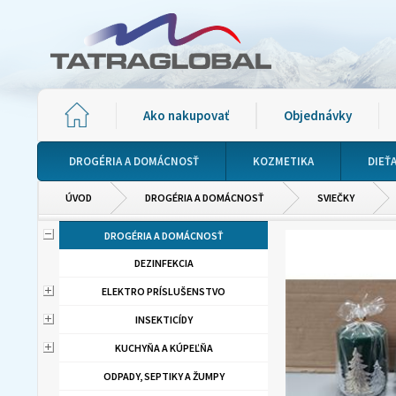
Ako nakupovať
Objednávky
DROGÉRIA A DOMÁCNOSŤ
KOZMETIKA
DIEŤ
ÚVOD
DROGÉRIA A DOMÁCNOSŤ
SVIEČKY
DROGÉRIA A DOMÁCNOSŤ
DEZINFEKCIA
ELEKTRO PRÍSLUŠENSTVO
INSEKTICÍDY
KUCHYŇA A KÚPEĽŇA
ODPADY, SEPTIKY A ŽUMPY