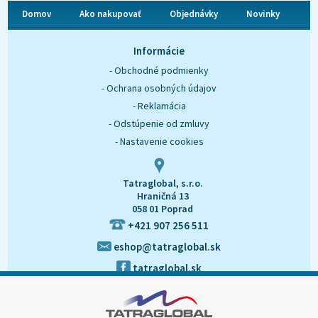
Domov
Ako nakupovať
Objednávky
Novinky
O nás
Kontakt
Informácie
- Obchodné podmienky
- Ochrana osobných údajov
- Reklamácia
- Odstúpenie od zmluvy
- Nastavenie cookies
Tatraglobal, s.r.o.
Hraničná 13
058 01 Poprad
+421 907 256 511
eshop@tatraglobal.sk
tatraglobal.sk