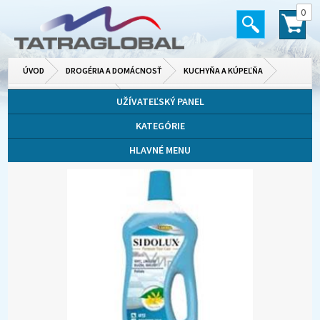
0
ÚVOD
DROGÉRIA A DOMÁCNOSŤ
KUCHYŇA A KÚPEĽŇA
UMÝVACIE PROSTRIEDKY
UŽÍVATEĽSKÝ PANEL
KATEGÓRIE
HLAVNÉ MENU