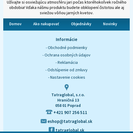
Užívajte si osviežujúcu atmosféru jari počas ktoréhokoľvek ročného
obdobia! Vďaka nášmu produktu budete obklopení čistotou ale aj
sviežou vôňou jarných kvetov.
Domov
Ako nakupovať
Objednávky
Novinky
O nás
Kontakt
Informácie
- Obchodné podmienky
- Ochrana osobných údajov
- Reklamácia
- Odstúpenie od zmluvy
- Nastavenie cookies
Tatraglobal, s.r.o.
Hraničná 13
058 01 Poprad
+421 907 256 511
eshop@tatraglobal.sk
tatraglobal.sk