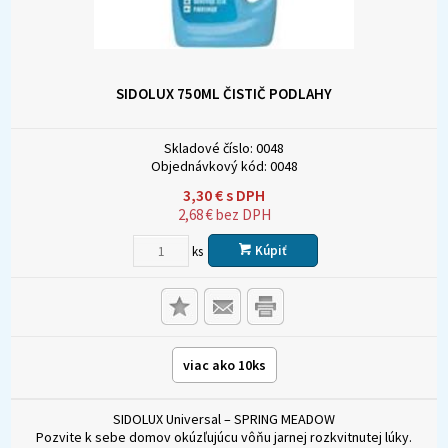
SIDOLUX 750ML ČISTIČ PODLAHY
Skladové číslo:
0048
Objednávkový kód:
0048
3,30
€
s DPH
2,68
€
bez DPH
Kúpiť
ks
viac ako 10ks
SIDOLUX Universal – SPRING MEADOW
Pozvite k sebe domov okúzľujúcu vôňu jarnej rozkvitnutej lúky.