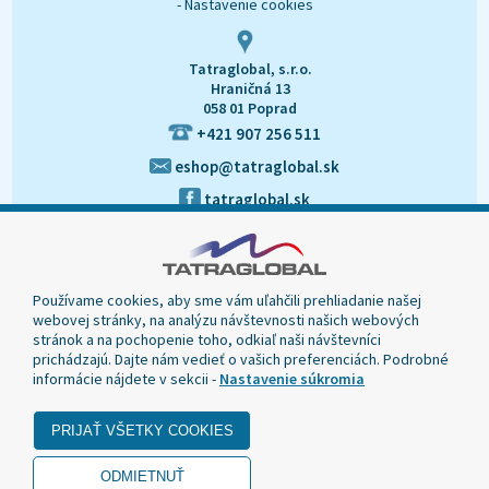
- Nastavenie cookies
Tatraglobal, s.r.o.
Hraničná 13
058 01 Poprad
+421 907 256 511
eshop@tatraglobal.sk
tatraglobal.sk
Používame cookies, aby sme vám uľahčili prehliadanie našej
webovej stránky, na analýzu návštevnosti našich webových
stránok a na pochopenie toho, odkiaľ naši návštevníci
prichádzajú. Dajte nám vedieť o vašich preferenciách. Podrobné
informácie nájdete v sekcii -
Nastavenie súkromia
© 2020 Tatraglobal, Všetky práva vyhradené.
Dizajn navrhol a naprogramoval Elall, spol. s r. o. -
www.elall.sk