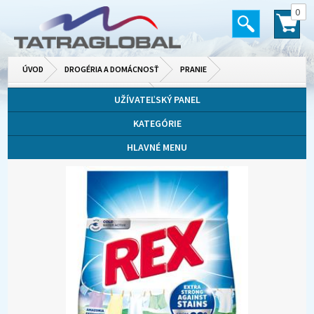
0
ÚVOD
DROGÉRIA A DOMÁCNOSŤ
PRANIE
PRÁŠKY, GÉLY, KAPSULE NA PRANIE
UŽÍVATEĽSKÝ PANEL
KATEGÓRIE
HLAVNÉ MENU