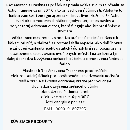
Rex Amazonia Freshness prášok na pranie vďaka svojmu zloženiu 3×
Action funguje už pri 30 ° C a to pri zachovaní účinnosti. Vďaka tejto
funkcii vám šetrí energiu aj peniaze. Inovatívne zloženie 3× Action
tvorí okolo moderných vlákien (polyester, zmes bavlny a
polyesteru) ochrannú vrstvu, ktorá funguje ako štít proti špine a
škvrnám.
Vďaka tomu mastnota, kozmetika atď. majú minimálnu šancu k
látkam priľnúť, a bielizeň sa potom ľahšie vyperie. Ako ďalší bonus
je zároveň vzniknutý elektrostatický účinok brániaci počas prania
opätovnému usadzovaniu uvoľnených nečistôt na bielizni a tým
ďalej dochádza k zvýšeniu bieliaceho účinku a obmedzeniu šednutia
farieb.
Vlastnosti Rex Amazonia Freshness prací prášok:
elektrostatický účinok proti opätovnému usadzovaniu nečistôt
ďalšie pranie sú vďaka ochrannej vrstve jednoduchšie
dochádza k zvýšeniu bieliaceho účinku
obmedzenie šednutia farieb
efektívne pranie už pri 30°C
šetrí energiu a peniaze
EAN : 9000101807295
SÚVISIACE PRODUKTY