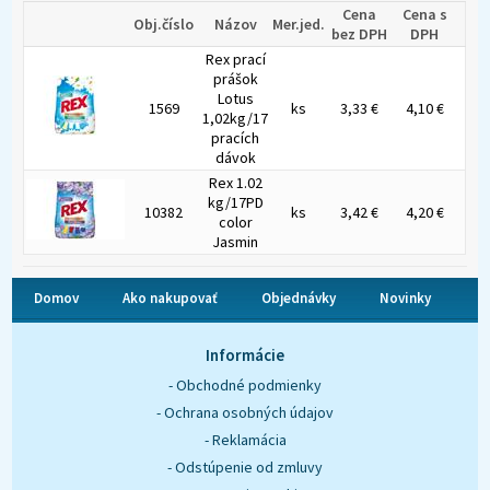
Cena
Cena s
Obj.číslo
Názov
Mer.jed.
bez DPH
DPH
Rex prací
prášok
Lotus
1569
ks
3,33 €
4,10 €
1,02kg/17
pracích
dávok
Rex 1.02
kg/17PD
10382
ks
3,42 €
4,20 €
color
Jasmin
Domov
Ako nakupovať
Objednávky
Novinky
O nás
Kontakt
Informácie
- Obchodné podmienky
- Ochrana osobných údajov
- Reklamácia
- Odstúpenie od zmluvy