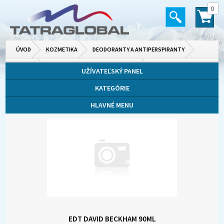
0
ÚVOD
KOZMETIKA
DEODORANTY A ANTIPERSPIRANTY
PÁNSKE
PARFUMOVANÉ A TOALETNÉ VODY
UŽÍVATEĽSKÝ PANEL
KATEGÓRIE
HLAVNÉ MENU
EDT DAVID BECKHAM 90ML