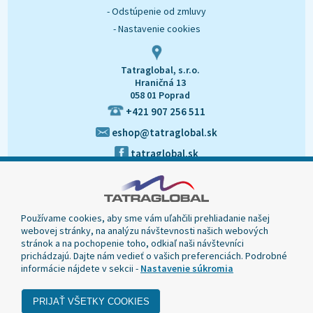
- Odstúpenie od zmluvy
- Nastavenie cookies
Tatraglobal, s.r.o.
Hraničná 13
058 01 Poprad
+421 907 256 511
eshop@tatraglobal.sk
tatraglobal.sk
Používame cookies, aby sme vám uľahčili prehliadanie našej
webovej stránky, na analýzu návštevnosti našich webových
stránok a na pochopenie toho, odkiaľ naši návštevníci
prichádzajú. Dajte nám vedieť o vašich preferenciách. Podrobné
informácie nájdete v sekcii -
Nastavenie súkromia
© 2020 Tatraglobal, Všetky práva vyhradené.