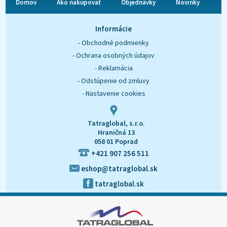
Domov
Ako nakupovať
Objednávky
Novinky
O nás
Kontakt
Informácie
- Obchodné podmienky
- Ochrana osobných údajov
- Reklamácia
- Odstúpenie od zmluvy
- Nastavenie cookies
Tatraglobal, s.r.o.
Hraničná 13
058 01 Poprad
+421 907 256 511
eshop@tatraglobal.sk
tatraglobal.sk