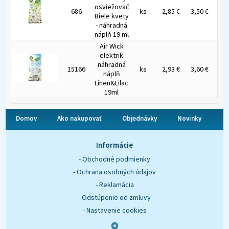
osviežovač
686
ks
2,85 €
3,50 €
Biele kvety
- náhradná
náplň 19 ml
Air Wick
elektrik
náhradná
15166
ks
2,93 €
3,60 €
náplň
Linen&Lilac
19ml
Domov
Ako nakupovať
Objednávky
Novinky
O nás
Kontakt
Informácie
- Obchodné podmienky
- Ochrana osobných údajov
- Reklamácia
- Odstúpenie od zmluvy
- Nastavenie cookies