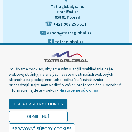
Tatraglobal, s.r.o.
Hraničná 13
058 01 Poprad
+421 907 256 511
eshop@tatraglobal.sk
tatraglobal.sk
Používame cookies, aby sme vám uľahčili prehliadanie našej
webovej stránky, na analýzu návštevnosti našich webových
stránok a na pochopenie toho, odkiaľ naši návštevníci
prichádzajú. Dajte nám vedieť o vašich preferenciách. Podrobné
informácie nájdete v sekcii -
Nastavenie súkromia
© 2020 Tatraglobal, Všetky práva vyhradené.
Dizajn navrhol a naprogramoval Elall, spol. s r. o. -
www.elall.sk