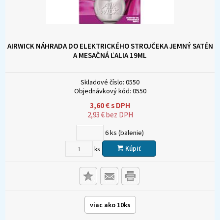
AIRWICK NÁHRADA DO ELEKTRICKÉHO STROJČEKA JEMNÝ SATÉN
A MESAČNÁ ĽALIA 19ML
Skladové číslo:
0550
Objednávkový kód:
0550
3,60
€
s DPH
2,93
€
bez DPH
6
ks (balenie)
Kúpiť
ks
viac ako 10ks