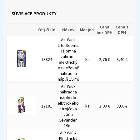
SÚVISIACE PRODUKTY
Cena
Cena s
Obj.číslo
Názov
Mer.jed.
bez DPH
DPH
Air Wick
Life Scents
Tajomná
záhrada
13824
ks
2,76 €
3,40 €
elektrický
osviežovač
náhradná
náplň 19 ml
Air Wick
náhradná
náplň do
elktrického
17181
ks
2,93 €
3,60 €
strojčeka
vôňa
Levander
19ml
AIR WICK
Elektrický