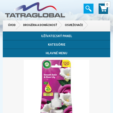
0
ÚVOD
DROGÉRIA A DOMÁCNOSŤ
OSVIEŽOVAČE
VANIČKY, DIZAJNOVÉ A DO VYSÁVAČA
UŽÍVATEĽSKÝ PANEL
KATEGÓRIE
HLAVNÉ MENU