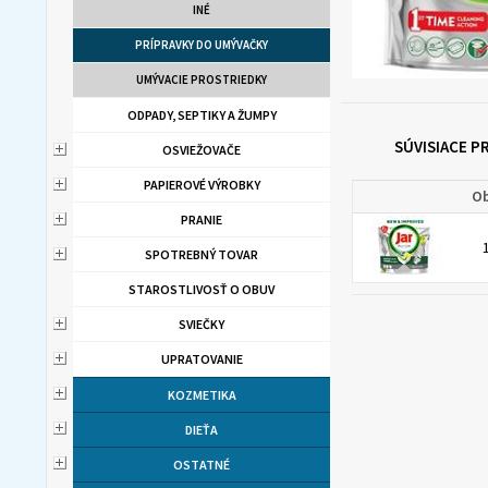
INÉ
PRÍPRAVKY DO UMÝVAČKY
UMÝVACIE PROSTRIEDKY
ODPADY, SEPTIKY A ŽUMPY
SÚVISIACE 
OSVIEŽOVAČE
PAPIEROVÉ VÝROBKY
Ob
PRANIE
SPOTREBNÝ TOVAR
STAROSTLIVOSŤ O OBUV
SVIEČKY
UPRATOVANIE
KOZMETIKA
DIEŤA
OSTATNÉ