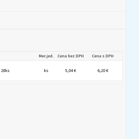
Mer.jed.
Cena bez DPH
Cena s DPH
 28ks
ks
5,04 €
6,20 €