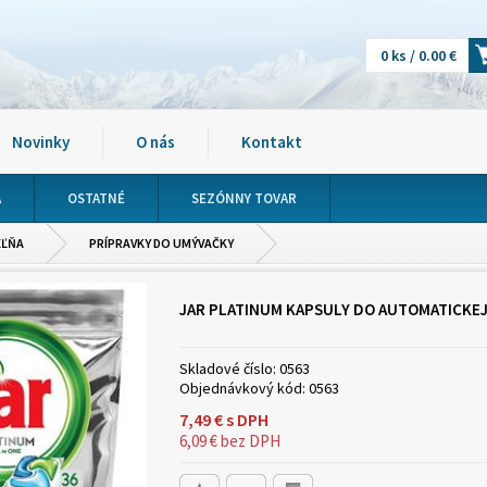
0 ks / 0.00 €
Novinky
O nás
Kontakt
A
OSTATNÉ
SEZÓNNY TOVAR
EĽŇA
PRÍPRAVKY DO UMÝVAČKY
JAR PLATINUM KAPSULY DO AUTOMATICKEJ
Skladové číslo:
0563
Objednávkový kód:
0563
7,49
€
s DPH
6,09
€
bez DPH