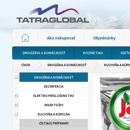
Ako nakupovať
Objednávky
DROGÉRIA A DOMÁCNOSŤ
KOZMETIKA
DIEŤ
ÚVOD
DROGÉRIA A DOMÁCNOSŤ
KUCHYŇA A KÚP
DROGÉRIA A DOMÁCNOSŤ
DEZINFEKCIA
ELEKTRO PRÍSLUŠENSTVO
INSEKTICÍDY
KUCHYŇA A KÚPEĽŇA
ČISTIACE PRÍPRAVKY