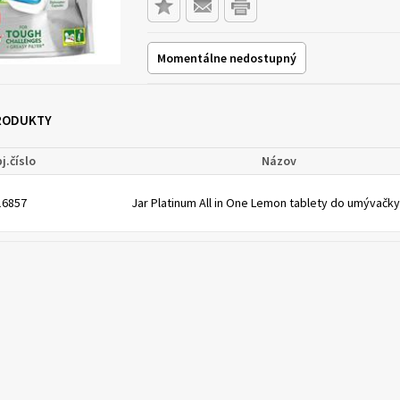
Momentálne nedostupný
PRODUKTY
j.číslo
Názov
16857
Jar Platinum All in One Lemon tablety do umývačky