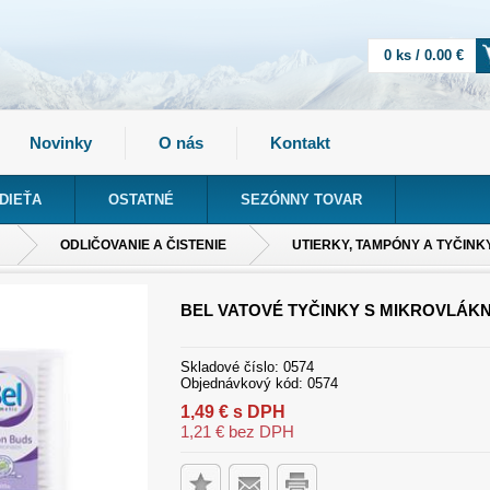
0 ks / 0.00 €
Novinky
O nás
Kontakt
DIEŤA
OSTATNÉ
SEZÓNNY TOVAR
ODLIČOVANIE A ČISTENIE
UTIERKY, TAMPÓNY A TYČINK
BEL VATOVÉ TYČINKY S MIKROVLÁKN
Skladové číslo:
0574
Objednávkový kód:
0574
1,49
€
s DPH
1,21
€
bez DPH