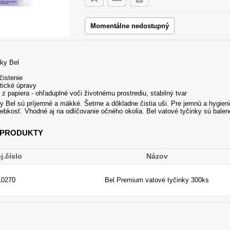
Momentálne nedostupný
čky Bel
čistenie
tické úpravy
 z papiera - ohľaduplné voči životnému prostrediu, stabilný tvar
 Bel sú príjemné a mäkké. Šetrne a dôkladne čistia uši. Pre jemnú a hygieni
ebkosť. Vhodné aj na odličovanie očného okolia. Bel vatové tyčinky sú balené
 PRODUKTY
j.číslo
Názov
10270
Bel Premium vatové tyčinky 300ks