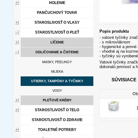
HOLENIE
PANČUCHOVÝ TOVAR
STAROSLIVOSŤ O VLASY
Popis produktu
STAROSTLIVOSŤ O PLEŤ
- vatové tyčinky zna
- s mikrovláknom
LÍČENIE
- hygienické a jemné 
- vhodné aj na kozme
ODLIČOVANIE A ČISTENIE
- tyčinky sú vyrobené
Vatové tyčinky značky
MASKY, PEELINGY
dokonalú jemnosť a h
MLIEKA
SÚVISIACE
UTIERKY, TAMPÓNY A TYČINKY
VODY
Ob
PLEŤOVÉ KRÉMY
STAROSTLIVOSŤ O TELO
STAROSTLIVOSŤ O ZDRAVIE
TOALETNÉ POTREBY