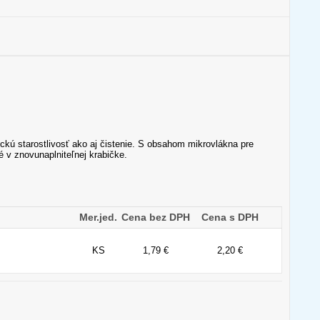
ckú starostlivosť ako aj čistenie. S obsahom mikrovlákna pre
 v znovunaplniteľnej krabičke.
Mer.jed.
Cena bez DPH
Cena s DPH
KS
1,79 €
2,20 €