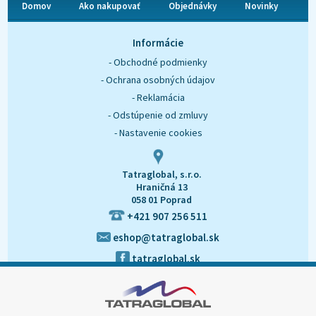
Domov
Ako nakupovať
Objednávky
Novinky
O nás
Kontakt
Informácie
- Obchodné podmienky
- Ochrana osobných údajov
- Reklamácia
- Odstúpenie od zmluvy
- Nastavenie cookies
Tatraglobal, s.r.o.
Hraničná 13
058 01 Poprad
+421 907 256 511
eshop@tatraglobal.sk
tatraglobal.sk