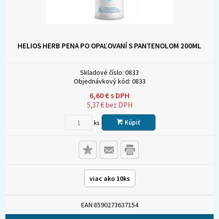
HELIOS HERB PENA PO OPAĽOVANÍ S PANTENOLOM 200ML
Skladové číslo:
0833
Objednávkový kód:
0833
6,60
€
s DPH
5,37
€
bez DPH
Kúpiť
ks
viac ako 10ks
EAN:8590273637154