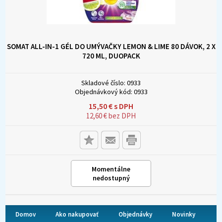
SOMAT ALL-IN-1 GÉL DO UMÝVAČKY LEMON & LIME 80 DÁVOK, 2 X
720 ML, DUOPACK
Skladové číslo:
0933
Objednávkový kód:
0933
15,50
€
s DPH
12,60
€
bez DPH
Momentálne
nedostupný
Domov
Ako nakupovať
Objednávky
Novinky