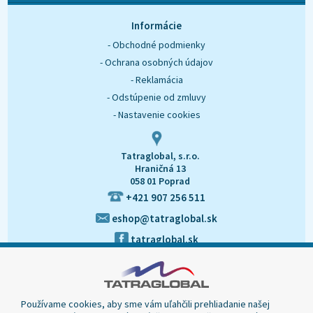
O nás
Kontakt
Informácie
- Obchodné podmienky
- Ochrana osobných údajov
- Reklamácia
- Odstúpenie od zmluvy
- Nastavenie cookies
Tatraglobal, s.r.o.
Hraničná 13
058 01 Poprad
+421 907 256 511
eshop@tatraglobal.sk
tatraglobal.sk
Používame cookies, aby sme vám uľahčili prehliadanie našej