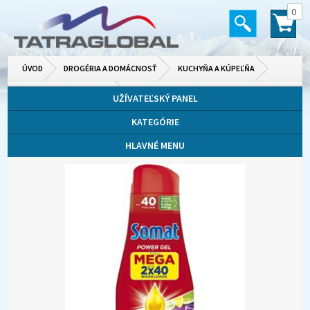
0
ÚVOD
DROGÉRIA A DOMÁCNOSŤ
KUCHYŇA A KÚPEĽŇA
PRÍPRAVKY DO UMÝVAČKY
UŽÍVATEĽSKÝ PANEL
KATEGÓRIE
HLAVNÉ MENU