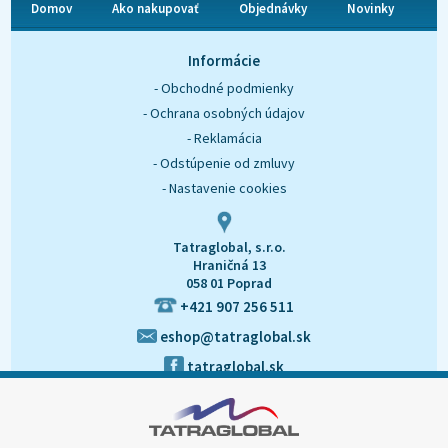
Domov
Ako nakupovať
Objednávky
Novinky
O nás
Kontakt
Informácie
- Obchodné podmienky
- Ochrana osobných údajov
- Reklamácia
- Odstúpenie od zmluvy
- Nastavenie cookies
Tatraglobal, s.r.o.
Hraničná 13
058 01 Poprad
+421 907 256 511
eshop@tatraglobal.sk
tatraglobal.sk