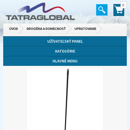
0
ÚVOD
DROGÉRIA A DOMÁCNOSŤ
UPRATOVANIE
MOPY, METLY, VEDRÁ A INÉ
UŽÍVATEĽSKÝ PANEL
KATEGÓRIE
HLAVNÉ MENU