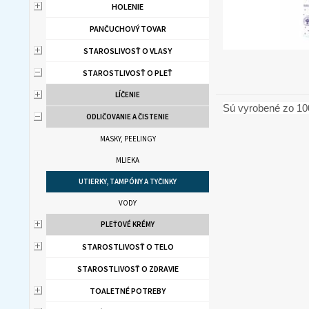
HOLENIE
PANČUCHOVÝ TOVAR
STAROSLIVOSŤ O VLASY
STAROSTLIVOSŤ O PLEŤ
LÍČENIE
Sú vyrobené zo 10
ODLIČOVANIE A ČISTENIE
MASKY, PEELINGY
MLIEKA
UTIERKY, TAMPÓNY A TYČINKY
VODY
PLEŤOVÉ KRÉMY
STAROSTLIVOSŤ O TELO
STAROSTLIVOSŤ O ZDRAVIE
TOALETNÉ POTREBY