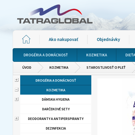
Ako nakupovať
Objednávky
DROGÉRIA A DOMÁCNOSŤ
KOZMETIKA
DIEŤ
ÚVOD
KOZMETIKA
STAROSTLIVOSŤ O PLEŤ
DROGÉRIA A DOMÁCNOSŤ
KOZMETIKA
DÁMSKA HYGIENA
DARČEKOVÉ SETY
DEODORANTY A ANTIPERSPIRANTY
DEZINFEKCIA