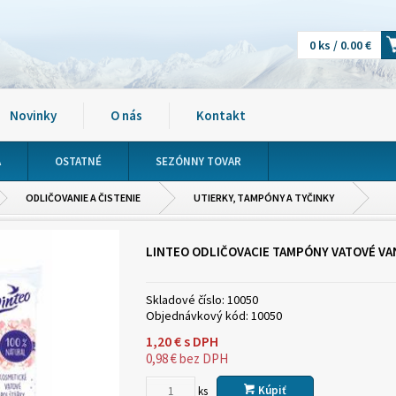
0 ks / 0.00 €
Novinky
O nás
Kontakt
A
OSTATNÉ
SEZÓNNY TOVAR
ODLIČOVANIE A ČISTENIE
UTIERKY, TAMPÓNY A TYČINKY
LINTEO ODLIČOVACIE TAMPÓNY VATOVÉ VA
Skladové číslo:
10050
Objednávkový kód:
10050
1,20
€
s DPH
0,98
€
bez DPH
Kúpiť
ks