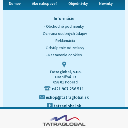
Domov
Ako nakupovať
Objednávky
Novinky
O nás
Kontakt
Informácie
- Obchodné podmienky
- Ochrana osobných údajov
- Reklamácia
- Odstúpenie od zmluvy
- Nastavenie cookies
Tatraglobal, s.r.o.
Hraničná 13
058 01 Poprad
+421 907 256 511
eshop@tatraglobal.sk
tatraglobal.sk