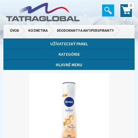
0
ÚVOD
KOZMETIKA
DEODORANTY A ANTIPERSPIRANTY
PÁNSKE
SPREJE
UŽÍVATEĽSKÝ PANEL
KATEGÓRIE
HLAVNÉ MENU