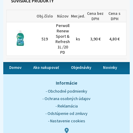
SÚVISIACE PRODUKTY
Cena bez
Cena s
Obj.číslo
Názov
Mer.jed.
DPH
DPH
Perwoll
Renew
Sport &
519
ks
3,90 €
4,80 €
Refresh
1L /20
PD
Domov
Ako nakupovať
Objednávky
Novinky
O nás
Kontakt
Informácie
- Obchodné podmienky
- Ochrana osobných údajov
- Reklamácia
- Odstúpenie od zmluvy
- Nastavenie cookies