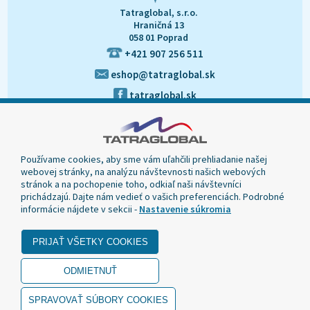
Tatraglobal, s.r.o.
Hraničná 13
058 01 Poprad
+421 907 256 511
eshop@tatraglobal.sk
tatraglobal.sk
Používame cookies, aby sme vám uľahčili prehliadanie našej
webovej stránky, na analýzu návštevnosti našich webových
stránok a na pochopenie toho, odkiaľ naši návštevníci
prichádzajú. Dajte nám vedieť o vašich preferenciách. Podrobné
informácie nájdete v sekcii -
Nastavenie súkromia
© 2020 Tatraglobal, Všetky práva vyhradené.
Dizajn navrhol a naprogramoval Elall, spol. s r. o. -
www.elall.sk