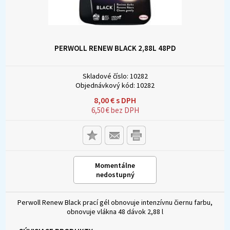
PERWOLL RENEW BLACK 2,88L 48PD
Skladové číslo:
10282
Objednávkový kód:
10282
8,00
€
s DPH
6,50
€
bez DPH
Momentálne
nedostupný
Perwoll Renew Black prací gél obnovuje intenzívnu čiernu farbu,
obnovuje vlákna 48 dávok 2,88 l