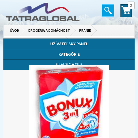
0
ÚVOD
DROGÉRIA A DOMÁCNOSŤ
PRANIE
PRÁŠKY, GÉLY, KAPSULE NA PRANIE
UŽÍVATEĽSKÝ PANEL
KATEGÓRIE
HLAVNÉ MENU