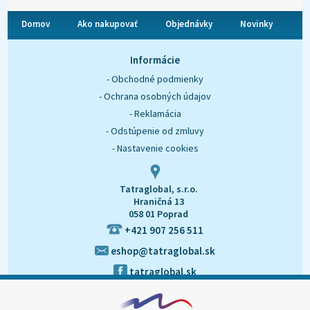
Domov
Ako nakupovať
Objednávky
Novinky
O nás
Kontakt
Informácie
- Obchodné podmienky
- Ochrana osobných údajov
- Reklamácia
- Odstúpenie od zmluvy
- Nastavenie cookies
Tatraglobal, s.r.o.
Hraničná 13
058 01 Poprad
+421 907 256 511
eshop@tatraglobal.sk
tatraglobal.sk