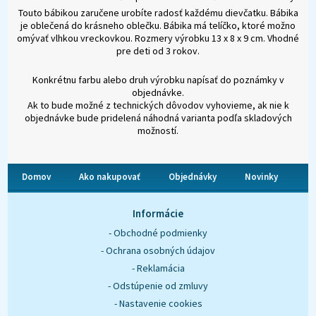
Touto bábikou zaručene urobíte radosť každému dievčatku. Bábika
je oblečená do krásneho oblečku. Bábika má telíčko, ktoré možno
omývať vlhkou vreckovkou. Rozmery výrobku 13 x 8 x 9 cm. Vhodné
pre deti od 3 rokov.
Konkrétnu farbu alebo druh výrobku napísať do poznámky v
objednávke.
Ak to bude možné z technických dôvodov vyhovieme, ak nie k
objednávke bude pridelená náhodná varianta podľa skladových
možností.
Domov
Ako nakupovať
Objednávky
Novinky
O nás
Kontakt
Informácie
- Obchodné podmienky
- Ochrana osobných údajov
- Reklamácia
- Odstúpenie od zmluvy
- Nastavenie cookies