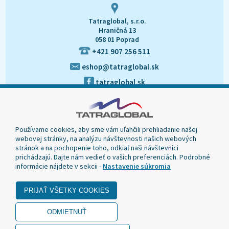
Tatraglobal, s.r.o.
Hraničná 13
058 01 Poprad
+421 907 256 511
eshop@tatraglobal.sk
tatraglobal.sk
Používame cookies, aby sme vám uľahčili prehliadanie našej
webovej stránky, na analýzu návštevnosti našich webových
stránok a na pochopenie toho, odkiaľ naši návštevníci
prichádzajú. Dajte nám vedieť o vašich preferenciách. Podrobné
informácie nájdete v sekcii -
Nastavenie súkromia
© 2020 Tatraglobal, Všetky práva vyhradené.
Dizajn navrhol a naprogramoval Elall, spol. s r. o. -
www.elall.sk