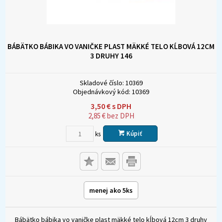
BÁBÄTKO BÁBIKA VO VANIČKE PLAST MÄKKÉ TELO KĹBOVÁ 12CM
3 DRUHY 146
Skladové číslo:
10369
Objednávkový kód:
10369
3,50
€
s DPH
2,85
€
bez DPH
Kúpiť
ks
menej ako 5ks
Bábätko bábika vo vaničke plast mäkké telo kĺbová 12cm 3 druhy