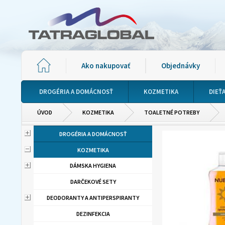
Ako nakupovať
Objednávky
DROGÉRIA A DOMÁCNOSŤ
KOZMETIKA
DIEŤ
ÚVOD
KOZMETIKA
TOALETNÉ POTREBY
DROGÉRIA A DOMÁCNOSŤ
KOZMETIKA
DÁMSKA HYGIENA
DARČEKOVÉ SETY
DEODORANTY A ANTIPERSPIRANTY
DEZINFEKCIA