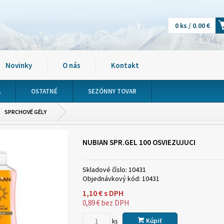
0 ks / 0.00 €
Novinky
O nás
Kontakt
A
OSTATNÉ
SEZÓNNY TOVAR
SPRCHOVÉ GÉLY
NUBIAN SPR.GEL 100 OSVIEZUJUCI
Skladové číslo:
10431
Objednávkový kód:
10431
1,10
€
s DPH
0,89
€
bez DPH
Kúpiť
ks