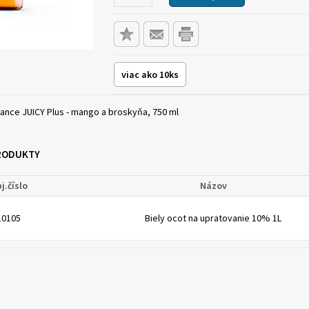
viac ako 10ks
lance JUICY Plus - mango a broskyňa, 750 ml
PRODUKTY
j.číslo
Názov
10105
Biely ocot na upratovanie 10% 1L