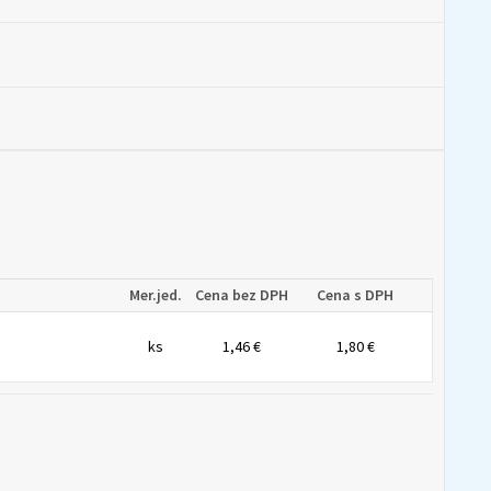
Mer.jed.
Cena bez DPH
Cena s DPH
ks
1,46 €
1,80 €