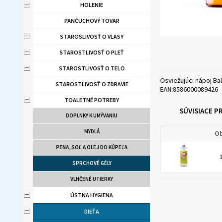
HOLENIE
PANČUCHOVÝ TOVAR
STAROSLIVOSŤ O VLASY
STAROSTLIVOSŤ O PLEŤ
STAROSTLIVOSŤ O TELO
Osviežujúci nápoj Ba
STAROSTLIVOSŤ O ZDRAVIE
EAN:8586000089426
TOALETNÉ POTREBY
SÚVISIACE 
DOPLNKY K UMÝVANIU
MYDLÁ
Ob
PENA, SOĽ A OLEJ DO KÚPEĽA
SPRCHOVÉ GÉLY
VLHČENÉ UTIERKY
ÚSTNA HYGIENA
DIEŤA