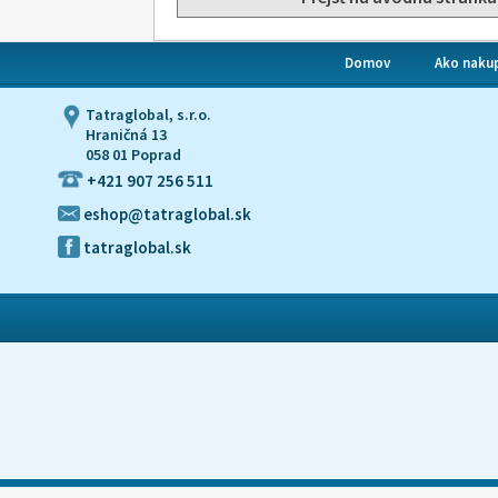
Domov
Ako naku
Tatraglobal, s.r.o.
Hraničná 13
058 01 Poprad
+421 907 256 511
eshop@tatraglobal.sk
tatraglobal.sk