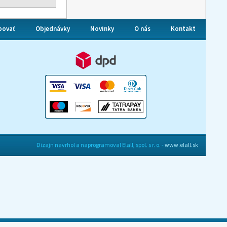
povať
Objednávky
Novinky
O nás
Kontakt
Dizajn navrhol a naprogramoval Elall, spol. s r. o. -
www.elall.sk