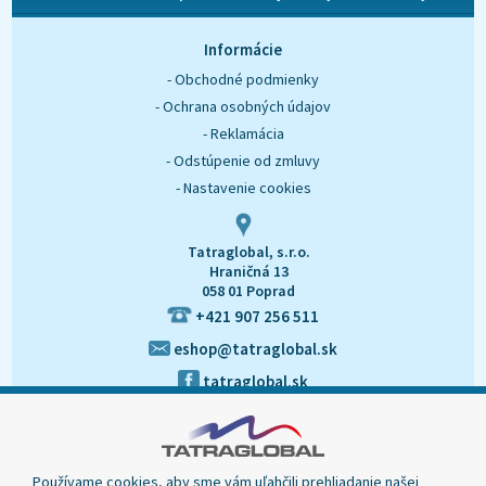
O nás
Kontakt
Informácie
- Obchodné podmienky
- Ochrana osobných údajov
- Reklamácia
- Odstúpenie od zmluvy
- Nastavenie cookies
Tatraglobal, s.r.o.
Hraničná 13
058 01 Poprad
+421 907 256 511
eshop@tatraglobal.sk
tatraglobal.sk
Používame cookies, aby sme vám uľahčili prehliadanie našej