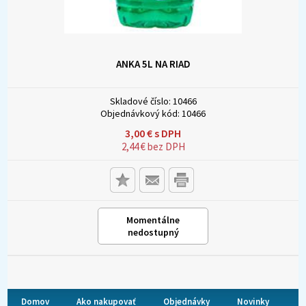
ANKA 5L NA RIAD
Skladové číslo:
10466
Objednávkový kód:
10466
3,00
€
s DPH
2,44
€
bez DPH
Momentálne
nedostupný
Domov
Ako nakupovať
Objednávky
Novinky