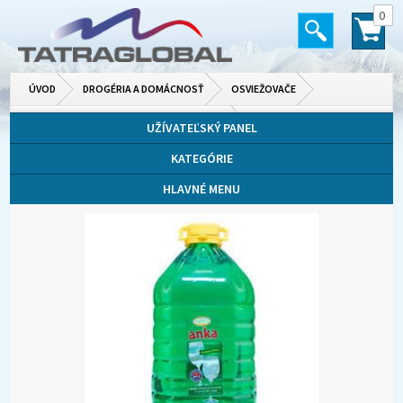
0
ÚVOD
DROGÉRIA A DOMÁCNOSŤ
OSVIEŽOVAČE
AEROSÓLY A MECHANICKÉ ROZPRAŠOVAČE
UŽÍVATEĽSKÝ PANEL
KATEGÓRIE
HLAVNÉ MENU