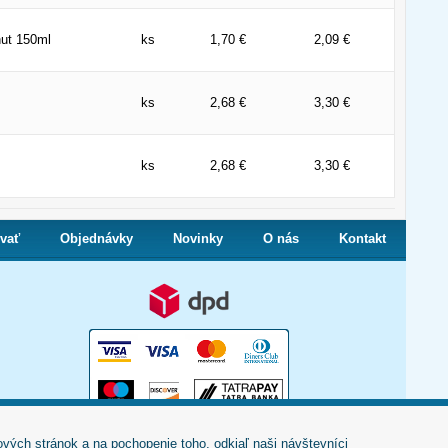
ut 150ml
ks
1,70 €
2,09 €
ks
2,68 €
3,30 €
ks
2,68 €
3,30 €
vať
Objednávky
Novinky
O nás
Kontakt
vých stránok a na pochopenie toho, odkiaľ naši návštevníci