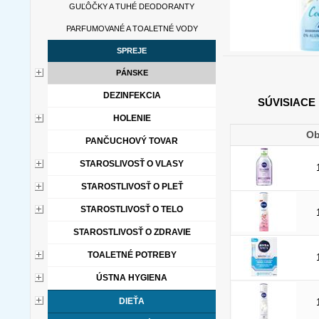
GUĽÔČKY A TUHÉ DEODORANTY
PARFUMOVANÉ A TOALETNÉ VODY
SPREJE
PÁNSKE
DEZINFEKCIA
SÚVISIACE
HOLENIE
Ob
PANČUCHOVÝ TOVAR
STAROSLIVOSŤ O VLASY
STAROSTLIVOSŤ O PLEŤ
STAROSTLIVOSŤ O TELO
STAROSTLIVOSŤ O ZDRAVIE
TOALETNÉ POTREBY
ÚSTNA HYGIENA
DIEŤA