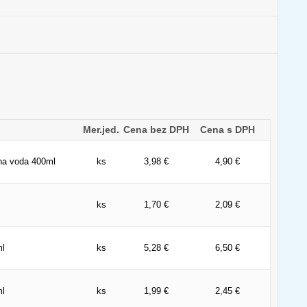
Mer.jed.
Cena bez DPH
Cena s DPH
na voda 400ml
ks
3,98 €
4,90 €
ks
1,70 €
2,09 €
ml
ks
5,28 €
6,50 €
ml
ks
1,99 €
2,45 €