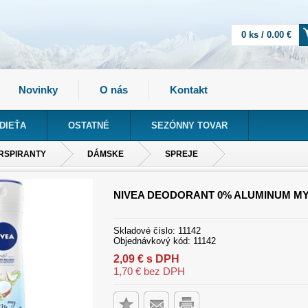
0 ks / 0.00 €
Novinky
O nás
Kontakt
DIEŤA
OSTATNÉ
SEZÓNNY TOVAR
RSPIRANTY
DÁMSKE
SPREJE
NIVEA DEODORANT 0% ALUMINUM M
Skladové číslo:
11142
Objednávkový kód:
11142
2,09
€
s DPH
1,70
€
bez DPH