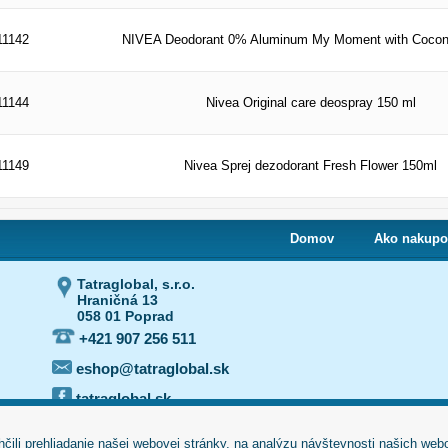
11142
NIVEA Deodorant 0% Aluminum My Moment with Cocon
11144
Nivea Original care deospray 150 ml
11149
Nivea Sprej dezodorant Fresh Flower 150ml
Domov
Ako nakupo
Tatraglobal, s.r.o.
Hraničná 13
058 01 Poprad
+421 907 256 511
eshop@tatraglobal.sk
tatraglobal.sk
li prehliadanie našej webovej stránky, na analýzu návštevnosti našich webo