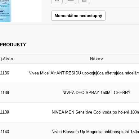
Momentálne nedostupný
 PRODUKTY
j.číslo
Názov
11136
Nivea MicellAir ANTIRESIDU upokojujúca ošetrujúca micelár
11138
NIVEA DEO SPRAY 150ML CHERRY
11139
NIVEA MEN Sensitive Cool voda po holení 100
11140
Nivea Blossom Up Magnolia antitranspirant 150