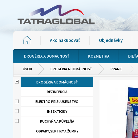
Ako nakupovať
Objednávky
DROGÉRIA A DOMÁCNOSŤ
KOZMETIKA
DIEŤ
ÚVOD
DROGÉRIA A DOMÁCNOSŤ
PRANIE
DROGÉRIA A DOMÁCNOSŤ
DEZINFEKCIA
ELEKTRO PRÍSLUŠENSTVO
INSEKTICÍDY
KUCHYŇA A KÚPEĽŇA
ODPADY, SEPTIKY A ŽUMPY