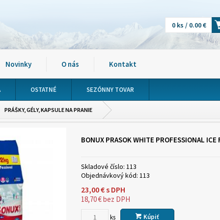
0 ks / 0.00 €
Novinky
O nás
Kontakt
A
OSTATNÉ
SEZÓNNY TOVAR
PRÁŠKY, GÉLY, KAPSULE NA PRANIE
BONUX PRASOK WHITE PROFESSIONAL ICE F
Skladové číslo:
113
Objednávkový kód:
113
23,00
€
s DPH
18,70
€
bez DPH
Kúpiť
ks