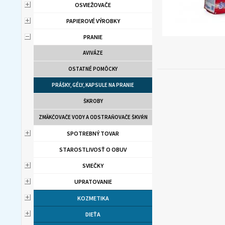
OSVIEŽOVAČE
PAPIEROVÉ VÝROBKY
PRANIE
AVIVÁZE
OSTATNÉ POMÔCKY
PRÁŠKY, GÉLY, KAPSULE NA PRANIE
ŠKROBY
ZMÄKČOVAČE VODY A ODSTRAŇOVAČE ŠKVŔN
SPOTREBNÝ TOVAR
STAROSTLIVOSŤ O OBUV
SVIEČKY
UPRATOVANIE
KOZMETIKA
DIEŤA