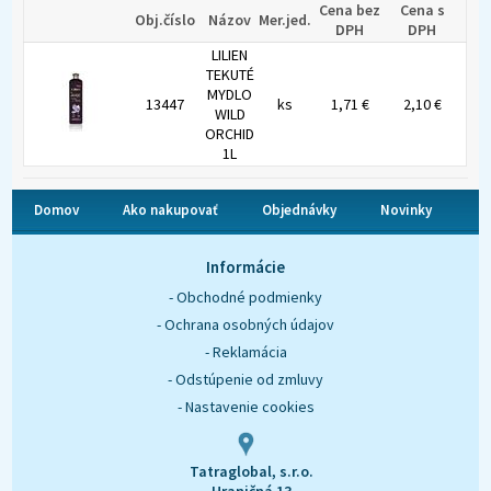
Cena bez
Cena s
Obj.číslo
Názov
Mer.jed.
DPH
DPH
LILIEN
TEKUTÉ
MYDLO
13447
ks
1,71 €
2,10 €
WILD
ORCHID
1L
Domov
Ako nakupovať
Objednávky
Novinky
O nás
Kontakt
Informácie
- Obchodné podmienky
- Ochrana osobných údajov
- Reklamácia
- Odstúpenie od zmluvy
- Nastavenie cookies
Tatraglobal, s.r.o.