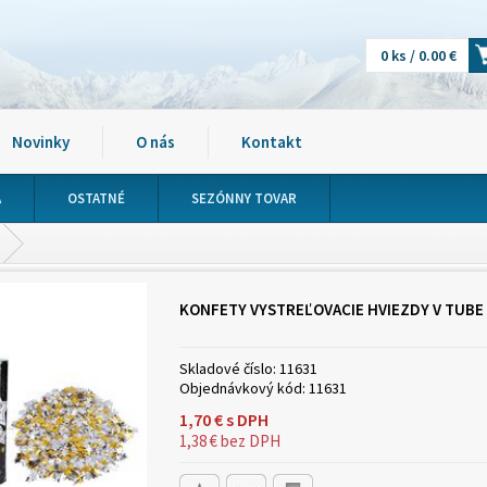
0 ks / 0.00 €
Novinky
O nás
Kontakt
A
OSTATNÉ
SEZÓNNY TOVAR
KONFETY VYSTREĽOVACIE HVIEZDY V TUBE
Skladové číslo:
11631
Objednávkový kód:
11631
1,70
€
s DPH
1,38
€
bez DPH