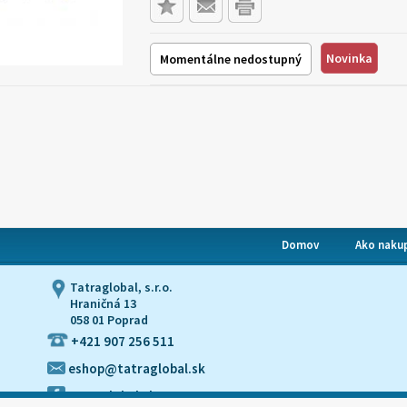
Novinka
Momentálne nedostupný
Domov
Ako naku
Tatraglobal, s.r.o.
Hraničná 13
058 01 Poprad
+421 907 256 511
eshop@tatraglobal.sk
tatraglobal.sk