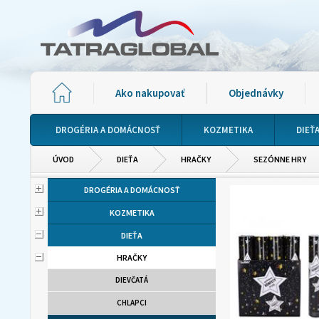
Ako nakupovať
Objednávky
DROGÉRIA A DOMÁCNOSŤ
KOZMETIKA
DIEŤ
ÚVOD
DIEŤA
HRAČKY
SEZÓNNE HRY
DROGÉRIA A DOMÁCNOSŤ
KOZMETIKA
DIEŤA
HRAČKY
DIEVČATÁ
CHLAPCI