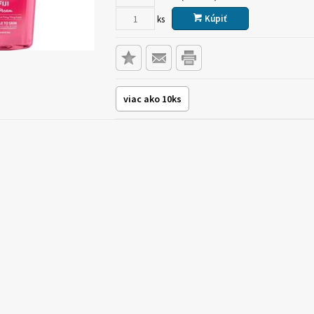
Kúpiť
ks
viac ako 10ks