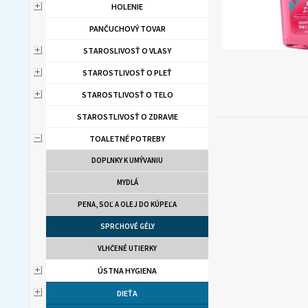
HOLENIE
PANČUCHOVÝ TOVAR
STAROSLIVOSŤ O VLASY
STAROSTLIVOSŤ O PLEŤ
STAROSTLIVOSŤ O TELO
STAROSTLIVOSŤ O ZDRAVIE
TOALETNÉ POTREBY
DOPLNKY K UMÝVANIU
MYDLÁ
PENA, SOĽ A OLEJ DO KÚPEĽA
SPRCHOVÉ GÉLY
VLHČENÉ UTIERKY
ÚSTNA HYGIENA
DIEŤA