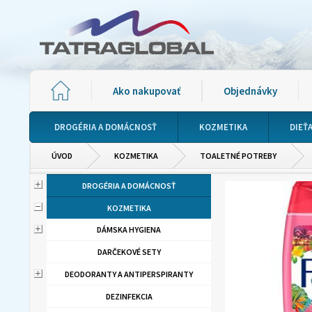
Ako nakupovať
Objednávky
DROGÉRIA A DOMÁCNOSŤ
KOZMETIKA
DIEŤ
ÚVOD
KOZMETIKA
TOALETNÉ POTREBY
DROGÉRIA A DOMÁCNOSŤ
KOZMETIKA
DÁMSKA HYGIENA
DARČEKOVÉ SETY
DEODORANTY A ANTIPERSPIRANTY
DEZINFEKCIA