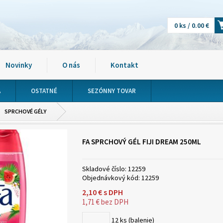
0 ks / 0.00 €
Novinky
O nás
Kontakt
A
OSTATNÉ
SEZÓNNY TOVAR
SPRCHOVÉ GÉLY
FA SPRCHOVÝ GÉL FIJI DREAM 250ML
Skladové číslo:
12259
Objednávkový kód:
12259
2,10
€
s DPH
1,71
€
bez DPH
12
ks (balenie)