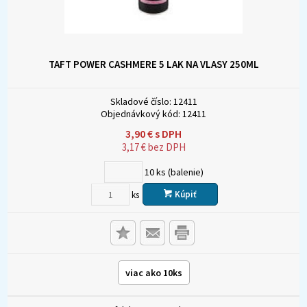
TAFT POWER CASHMERE 5 LAK NA VLASY 250ML
Skladové číslo:
12411
Objednávkový kód:
12411
3,90
€
s DPH
3,17
€
bez DPH
10
ks (balenie)
Kúpiť
ks
viac ako 10ks