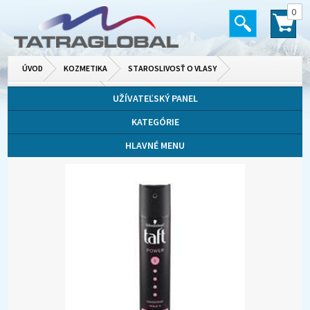
0
ÚVOD
KOZMETIKA
STAROSLIVOSŤ O VLASY
LAKY, TUŽIDLÁ A GÉLY
UŽÍVATEĽSKÝ PANEL
KATEGÓRIE
HLAVNÉ MENU