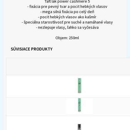
Taft lak power cashmere 5
- fixácia pre pevný tvar a pocit hebkých vlasov
- mega silná fixácia po celý deň
- pocit hebkých vlasov ako kašmír
- špeciálna starostlivosť pre suché a namáhané vlasy
- nezlepuje vlasy, ľahko sa vyčesáva
Objem: 250ml
SÚVISIACE PRODUKTY