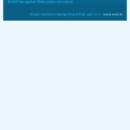
© 2020 Tatraglobal, Všetky práva vyhradené.
Dizajn navrhol a naprogramoval Elall, spol. s r. o. -
www.elall.sk