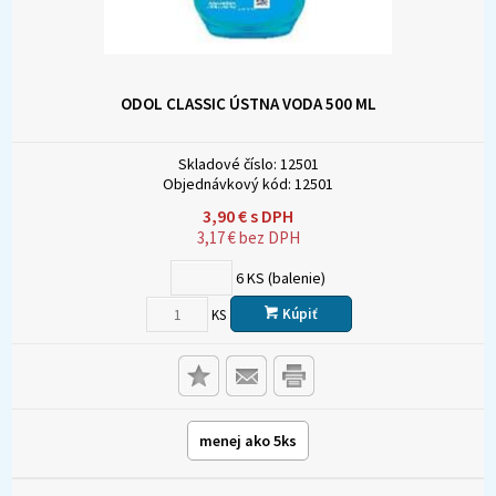
ODOL CLASSIC ÚSTNA VODA 500 ML
Skladové číslo:
12501
Objednávkový kód:
12501
3,90
€
s DPH
3,17
€
bez DPH
6
KS (balenie)
Kúpiť
KS
menej ako 5ks