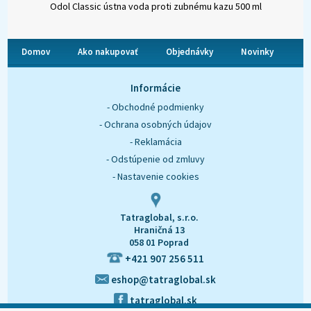
Odol Classic ústna voda proti zubnému kazu 500 ml
Domov
Ako nakupovať
Objednávky
Novinky
O nás
Kontakt
Informácie
- Obchodné podmienky
- Ochrana osobných údajov
- Reklamácia
- Odstúpenie od zmluvy
- Nastavenie cookies
Tatraglobal, s.r.o.
Hraničná 13
058 01 Poprad
+421 907 256 511
eshop@tatraglobal.sk
tatraglobal.sk