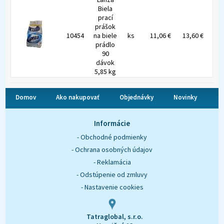
Biela
prací
prášok
10454
na biele
ks
11,06 €
13,60 €
prádlo
90
dávok
5,85 kg
Domov
Ako nakupovať
Objednávky
Novinky
O nás
Kontakt
Informácie
- Obchodné podmienky
- Ochrana osobných údajov
- Reklamácia
- Odstúpenie od zmluvy
- Nastavenie cookies
Tatraglobal, s.r.o.