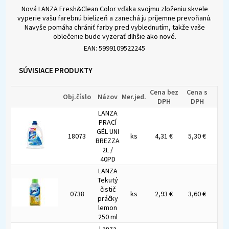
Nová LANZA Fresh&Clean Color vďaka svojmu zloženiu skvele
vyperie vašu farebnú bielizeň a zanechá ju príjemne prevoňanú.
Navyše pomáha chrániť farby pred vyblednutím, takže vaše
oblečenie bude vyzerať dlhšie ako nové.
EAN: 5999109522245
SÚVISIACE PRODUKTY
Cena bez
Cena s
Obj.číslo
Názov
Mer.jed.
DPH
DPH
LANZA
PRACÍ
GÉL UNI
18073
ks
4,31 €
5,30 €
BREZZA
2L /
40PD
LANZA
Tekutý
čistič
0738
ks
2,93 €
3,60 €
práčky
lemon
250 ml
Lanza