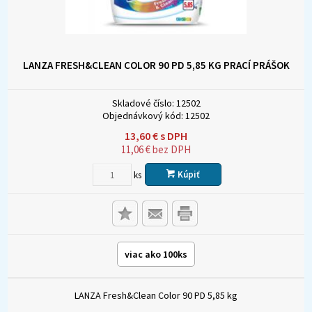
LANZA FRESH&CLEAN COLOR 90 PD 5,85 KG PRACÍ PRÁŠOK
Skladové číslo:
12502
Objednávkový kód:
12502
13,60
€
s DPH
11,06
€
bez DPH
Kúpiť
ks
viac ako 100ks
LANZA Fresh&Clean Color 90 PD 5,85 kg