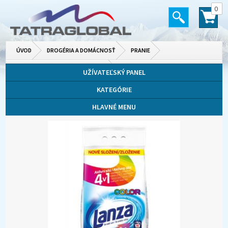
0
ÚVOD
DROGÉRIA A DOMÁCNOSŤ
PRANIE
PRÁŠKY, GÉLY, KAPSULE NA PRANIE
UŽÍVATEĽSKÝ PANEL
KATEGÓRIE
HLAVNÉ MENU