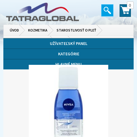
0
ÚVOD
KOZMETIKA
STAROSTLIVOSŤ O PLEŤ
ODLIČOVANIE A ČISTENIE
VODY
UŽÍVATEĽSKÝ PANEL
KATEGÓRIE
HLAVNÉ MENU