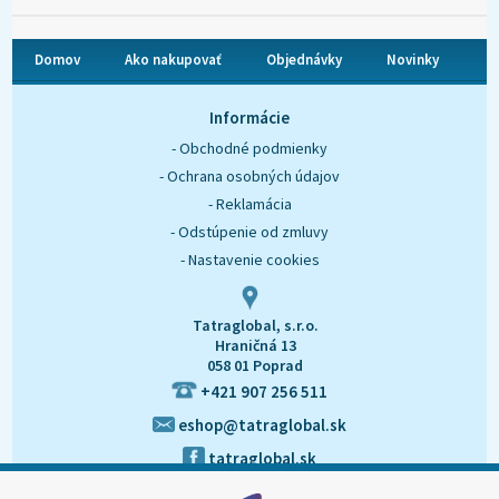
Domov
Ako nakupovať
Objednávky
Novinky
O nás
Kontakt
Informácie
- Obchodné podmienky
- Ochrana osobných údajov
- Reklamácia
- Odstúpenie od zmluvy
- Nastavenie cookies
Tatraglobal, s.r.o.
Hraničná 13
058 01 Poprad
+421 907 256 511
eshop@tatraglobal.sk
tatraglobal.sk