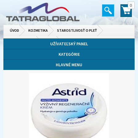
0
ÚVOD
KOZMETIKA
STAROSTLIVOSŤ O PLEŤ
PLEŤOVÉ KRÉMY
DENNÉ
UŽÍVATEĽSKÝ PANEL
KATEGÓRIE
HLAVNÉ MENU