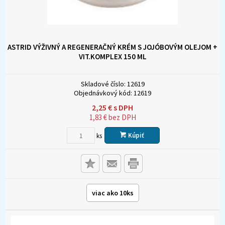
ASTRID VÝŽIVNÝ A REGENERAČNÝ KRÉM S JOJÓBOVÝM OLEJOM +
VIT.KOMPLEX 150 ML
Skladové číslo:
12619
Objednávkový kód:
12619
2,25
€
s DPH
1,83
€
bez DPH
Kúpiť
ks
viac ako 10ks