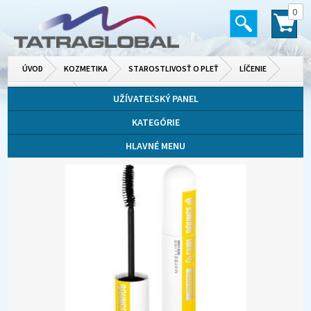
0
ÚVOD
KOZMETIKA
STAROSTLIVOSŤ O PLEŤ
LÍČENIE
OČI A OBOČIE
UŽÍVATEĽSKÝ PANEL
KATEGÓRIE
HLAVNÉ MENU