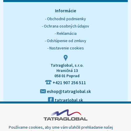
O nás
Kontakt
Informácie
- Obchodné podmienky
- Ochrana osobných údajov
- Reklamácia
- Odstúpenie od zmluvy
- Nastavenie cookies
Tatraglobal, s.r.o.
Hraničná 13
058 01 Poprad
+421 907 256 511
eshop@tatraglobal.sk
tatraglobal.sk
Používame cookies, aby sme vám uľahčili prehliadanie našej