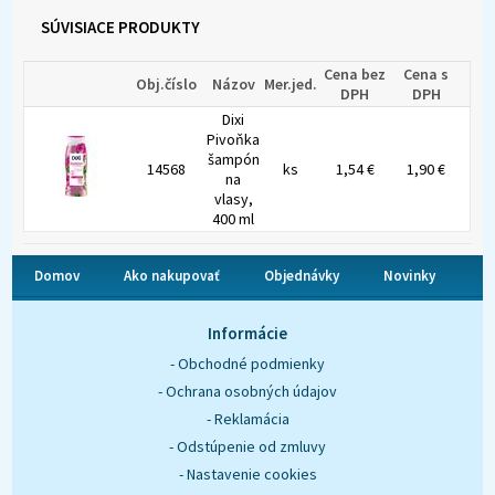
SÚVISIACE PRODUKTY
Cena bez
Cena s
Obj.číslo
Názov
Mer.jed.
DPH
DPH
Dixi
Pivoňka
šampón
14568
ks
1,54 €
1,90 €
na
vlasy,
400 ml
Domov
Ako nakupovať
Objednávky
Novinky
O nás
Kontakt
Informácie
- Obchodné podmienky
- Ochrana osobných údajov
- Reklamácia
- Odstúpenie od zmluvy
- Nastavenie cookies