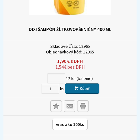
DIXI ŠAMPÓN ŽĹTKOVOPŠENIČNÝ 400 ML
Skladové číslo:
12965
Objednávkový kód:
12965
1,90
€
s DPH
1,54
€
bez DPH
12
ks (balenie)
Kúpiť
ks
viac ako 100ks