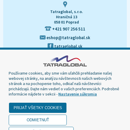
Tatraglobal, s.r.o.
Hraničná 13
058 01 Poprad
+421 907 256 511
eshop@tatraglobal.sk
tatraglobal.sk
Používame cookies, aby sme vám uľahčili prehliadanie našej
webovej stránky, na analýzu návštevnosti našich webových
stránok a na pochopenie toho, odkiaľ naši návštevníci
prichádzajú. Dajte nám vedieť o vašich preferenciách. Podrobné
informácie nájdete v sekcii -
Nastavenie súkromia
© 2020 Tatraglobal, Všetky práva vyhradené.
Dizajn navrhol a naprogramoval Elall, spol. s r. o. -
www.elall.sk