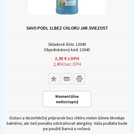
SAVO PODL 1LBEZ CHLORU JAR.SVIEZOST
Skladové číslo:
13045
Objednávkový kód:
13045
2,95
€
s DPH
2,40
€
bez DPH
Momentálne
nedostupný
čistiaci a dezinfekčný prípravok bez chlóru nielen účinne likviduje
baktérie, ale tiež pomáha odstraňovať alergény. Vaša podlaha bude
po použití žiarivá a voňavá.