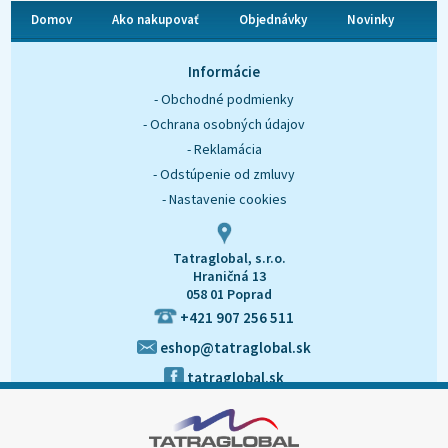
Domov
Ako nakupovať
Objednávky
Novinky
O nás
Kontakt
Informácie
- Obchodné podmienky
- Ochrana osobných údajov
- Reklamácia
- Odstúpenie od zmluvy
- Nastavenie cookies
Tatraglobal, s.r.o.
Hraničná 13
058 01 Poprad
+421 907 256 511
eshop@tatraglobal.sk
tatraglobal.sk