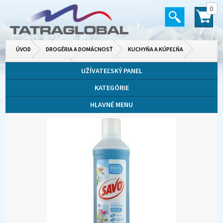
0
ÚVOD
DROGÉRIA A DOMÁCNOSŤ
KUCHYŇA A KÚPEĽŇA
ČISTIACE PRÍPRAVKY
UŽÍVATEĽSKÝ PANEL
KATEGÓRIE
HLAVNÉ MENU