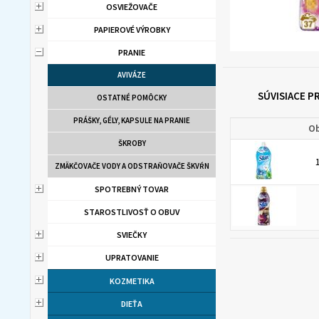
OSVIEŽOVAČE
PAPIEROVÉ VÝROBKY
PRANIE
AVIVÁZE
SÚVISIACE 
OSTATNÉ POMÔCKY
PRÁŠKY, GÉLY, KAPSULE NA PRANIE
Ob
ŠKROBY
ZMÄKČOVAČE VODY A ODSTRAŇOVAČE ŠKVŔN
SPOTREBNÝ TOVAR
STAROSTLIVOSŤ O OBUV
SVIEČKY
UPRATOVANIE
KOZMETIKA
DIEŤA