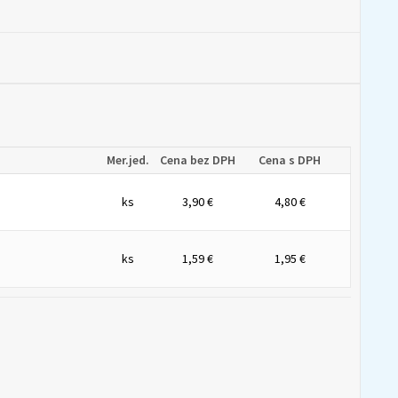
Mer.jed.
Cena bez DPH
Cena s DPH
ks
3,90 €
4,80 €
ks
1,59 €
1,95 €