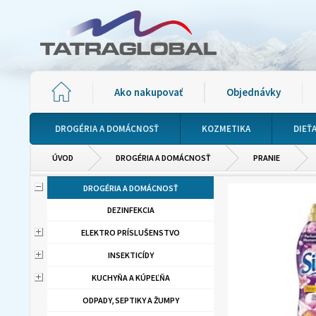
Ako nakupovať
Objednávky
DROGÉRIA A DOMÁCNOSŤ
KOZMETIKA
DIEŤ
ÚVOD
DROGÉRIA A DOMÁCNOSŤ
PRANIE
DROGÉRIA A DOMÁCNOSŤ
DEZINFEKCIA
ELEKTRO PRÍSLUŠENSTVO
INSEKTICÍDY
KUCHYŇA A KÚPEĽŇA
ODPADY, SEPTIKY A ŽUMPY