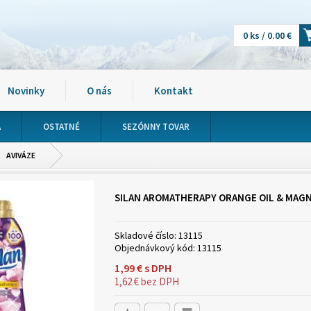
0 ks / 0.00 €
Novinky
O nás
Kontakt
A
OSTATNÉ
SEZÓNNY TOVAR
AVIVÁZE
SILAN AROMATHERAPY ORANGE OIL & MAGNO
Skladové číslo:
13115
Objednávkový kód:
13115
1,99
€
s DPH
1,62
€
bez DPH