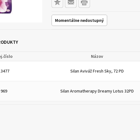
Momentálne nedostupný
PRODUKTY
j.číslo
Názov
13477
Silan Aviváž Fresh Sky, 72 PD
969
Silan Aromatherapy Dreamy Lotus 32PD