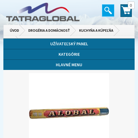
0
ÚVOD
DROGÉRIA A DOMÁCNOSŤ
KUCHYŇA A KÚPEĽŇA
INÉ
UŽÍVATEĽSKÝ PANEL
KATEGÓRIE
HLAVNÉ MENU