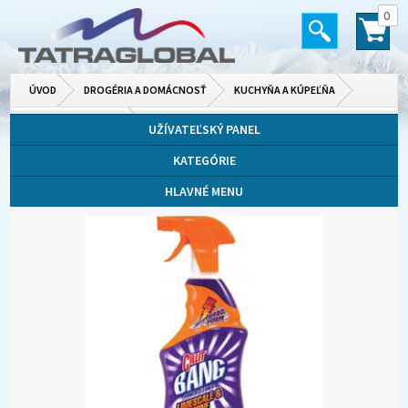
0
ÚVOD
DROGÉRIA A DOMÁCNOSŤ
KUCHYŇA A KÚPEĽŇA
ČISTIACE PRÍPRAVKY
UŽÍVATEĽSKÝ PANEL
KATEGÓRIE
HLAVNÉ MENU