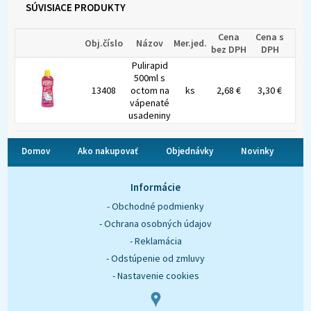
SÚVISIACE PRODUKTY
Cena
Cena s
Obj.číslo
Názov
Mer.jed.
bez DPH
DPH
Pulirapid
500ml s
13408
octom na
ks
2,68 €
3,30 €
vápenaté
usadeniny
Domov
Ako nakupovať
Objednávky
Novinky
O nás
Kontakt
Informácie
- Obchodné podmienky
- Ochrana osobných údajov
- Reklamácia
- Odstúpenie od zmluvy
- Nastavenie cookies