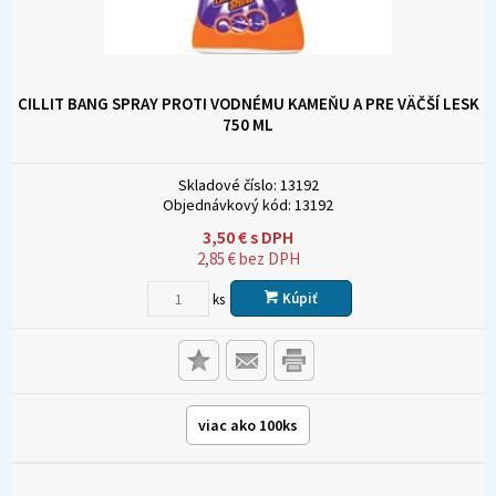
CILLIT BANG SPRAY PROTI VODNÉMU KAMEŇU A PRE VÄČŠÍ LESK
750 ML
Skladové číslo:
13192
Objednávkový kód:
13192
3,50
€
s DPH
2,85
€
bez DPH
Kúpiť
ks
viac ako 100ks