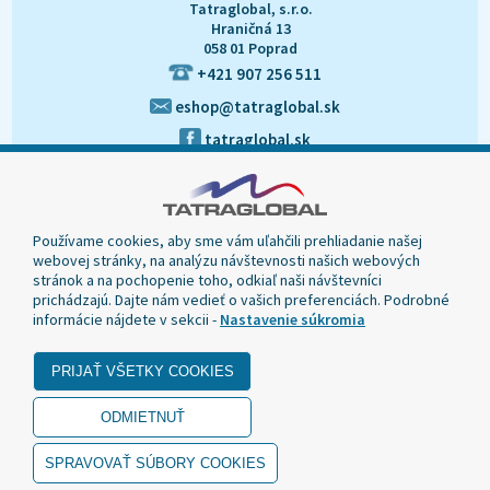
Tatraglobal, s.r.o.
Hraničná 13
058 01 Poprad
+421 907 256 511
eshop@tatraglobal.sk
tatraglobal.sk
Používame cookies, aby sme vám uľahčili prehliadanie našej
webovej stránky, na analýzu návštevnosti našich webových
stránok a na pochopenie toho, odkiaľ naši návštevníci
prichádzajú. Dajte nám vedieť o vašich preferenciách. Podrobné
informácie nájdete v sekcii -
Nastavenie súkromia
© 2020 Tatraglobal, Všetky práva vyhradené.
Dizajn navrhol a naprogramoval Elall, spol. s r. o. -
www.elall.sk