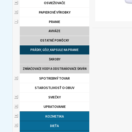
OSVIEŽOVAČE
PAPIEROVÉ VÝROBKY
PRANIE
AVIVÁZE
OSTATNÉ POMÔCKY
PRÁŠKY, GÉLY, KAPSULE NA PRANIE
ŠKROBY
ZMÄKČOVAČE VODY A ODSTRAŇOVAČE ŠKVŔN
SPOTREBNÝ TOVAR
STAROSTLIVOSŤ O OBUV
SVIEČKY
UPRATOVANIE
KOZMETIKA
DIEŤA