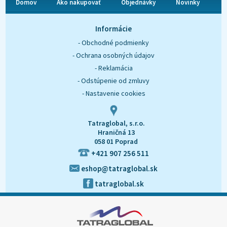
Domov
Ako nakupovať
Objednávky
Novinky
O nás
Kontakt
Informácie
- Obchodné podmienky
- Ochrana osobných údajov
- Reklamácia
- Odstúpenie od zmluvy
- Nastavenie cookies
Tatraglobal, s.r.o.
Hraničná 13
058 01 Poprad
+421 907 256 511
eshop@tatraglobal.sk
tatraglobal.sk