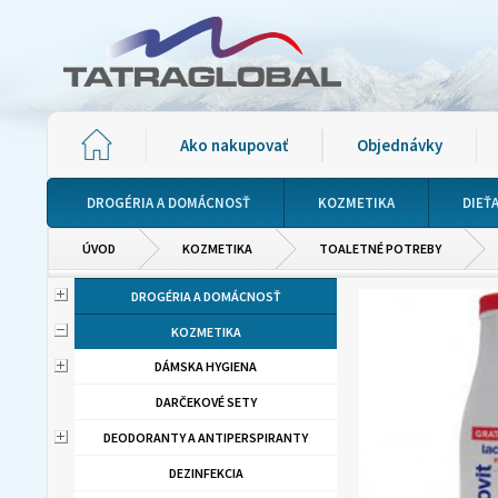
Ako nakupovať
Objednávky
DROGÉRIA A DOMÁCNOSŤ
KOZMETIKA
DIEŤ
ÚVOD
KOZMETIKA
TOALETNÉ POTREBY
DROGÉRIA A DOMÁCNOSŤ
KOZMETIKA
DÁMSKA HYGIENA
DARČEKOVÉ SETY
DEODORANTY A ANTIPERSPIRANTY
DEZINFEKCIA