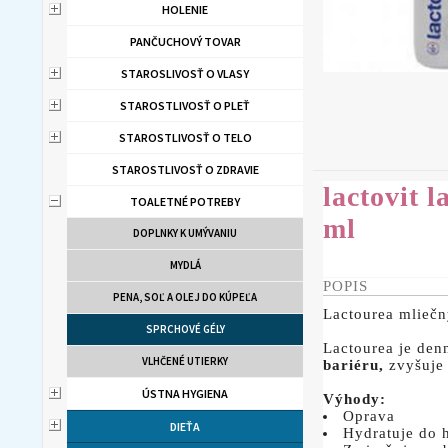
HOLENIE
PANČUCHOVÝ TOVAR
STAROSLIVOSŤ O VLASY
STAROSTLIVOSŤ O PLEŤ
STAROSTLIVOSŤ O TELO
STAROSTLIVOSŤ O ZDRAVIE
lactovit 
TOALETNÉ POTREBY
ml
DOPLNKY K UMÝVANIU
MYDLÁ
POPIS
PENA, SOĽ A OLEJ DO KÚPEĽA
Lactourea mliečn
SPRCHOVÉ GÉLY
Lactourea je den
VLHČENÉ UTIERKY
bariéru,
zvyšuje
ÚSTNA HYGIENA
Výhody:
Oprava
DIEŤA
Hydratuje do 