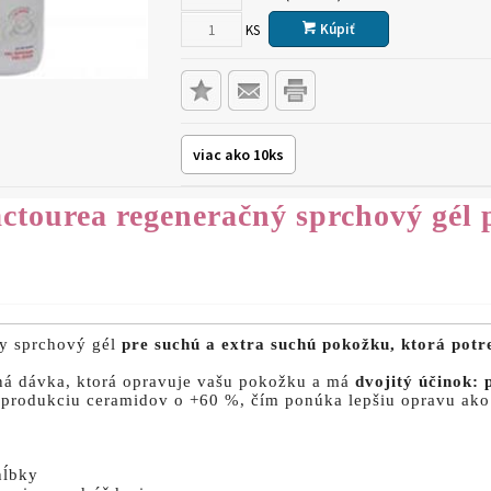
Kúpiť
KS
viac ako 10ks
lactourea regeneračný sprchový gél
y sprchový gél
pre suchú a extra suchú pokožku, ktorá potr
ná dávka, ktorá opravuje vašu pokožku a má
dvojitý účinok: 
 produkciu ceramidov o +60 %, čím ponúka lepšiu opravu ako 
hĺbky