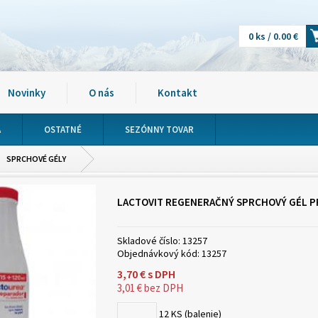
0 ks / 0.00 €
Novinky
O nás
Kontakt
A
OSTATNÉ
SEZÓNNY TOVAR
SPRCHOVÉ GÉLY
LACTOVIT REGENERAČNÝ SPRCHOVÝ GÉL P
Skladové číslo:
13257
Objednávkový kód:
13257
3,70
€
s DPH
3,01
€
bez DPH
12
KS (balenie)