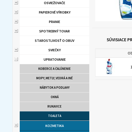
OSVIEŽOVAČE
PAPIEROVÉ VÝROBKY
PRANIE
SPOTREBNÝ TOVAR
SÚVISIACE 
STAROSTLIVOSŤ O OBUV
SVIEČKY
Ob
UPRATOVANIE
KOBERCE A ČALÚNENIE
MOPY, METLY, VEDRÁ A INÉ
NÁBYTOK A PODLAHY
OKNÁ
RUKAVICE
TOALETA
KOZMETIKA