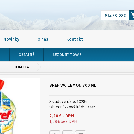
0 ks / 0.00 €
Novinky
O nás
Kontakt
A
OSTATNÉ
SEZÓNNY TOVAR
TOALETA
BREF WC LEMON 700 ML
Skladové číslo:
13286
Objednávkový kód:
13286
2,20
€
s DPH
1,79
€
bez DPH