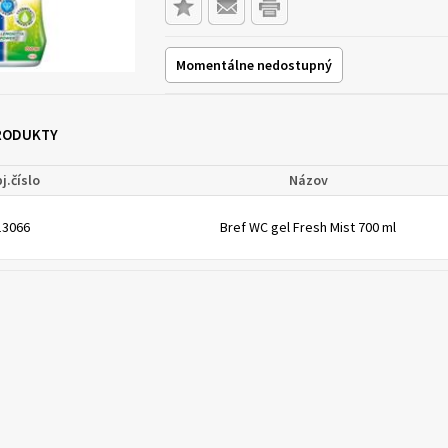
Momentálne nedostupný
PRODUKTY
j.číslo
Názov
13066
Bref WC gel Fresh Mist 700 ml