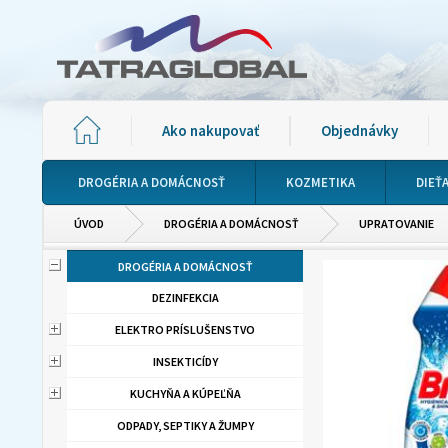
Ako nakupovať
Objednávky
DROGÉRIA A DOMÁCNOSŤ
KOZMETIKA
DIEŤ
ÚVOD
DROGÉRIA A DOMÁCNOSŤ
UPRATOVANIE
DROGÉRIA A DOMÁCNOSŤ
DEZINFEKCIA
ELEKTRO PRÍSLUŠENSTVO
INSEKTICÍDY
KUCHYŇA A KÚPEĽŇA
ODPADY, SEPTIKY A ŽUMPY