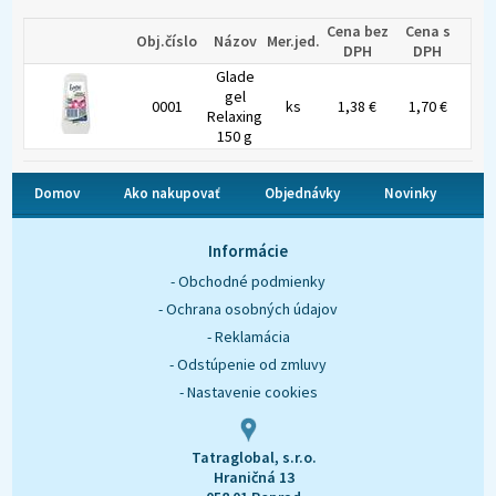
Cena bez
Cena s
Obj.číslo
Názov
Mer.jed.
DPH
DPH
Glade
gel
0001
ks
1,38 €
1,70 €
Relaxing
150 g
Domov
Ako nakupovať
Objednávky
Novinky
O nás
Kontakt
Informácie
- Obchodné podmienky
- Ochrana osobných údajov
- Reklamácia
- Odstúpenie od zmluvy
- Nastavenie cookies
Tatraglobal, s.r.o.
Hraničná 13