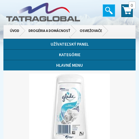
0
ÚVOD
DROGÉRIA A DOMÁCNOSŤ
OSVIEŽOVAČE
VANIČKY, DIZAJNOVÉ A DO VYSÁVAČA
UŽÍVATEĽSKÝ PANEL
KATEGÓRIE
HLAVNÉ MENU