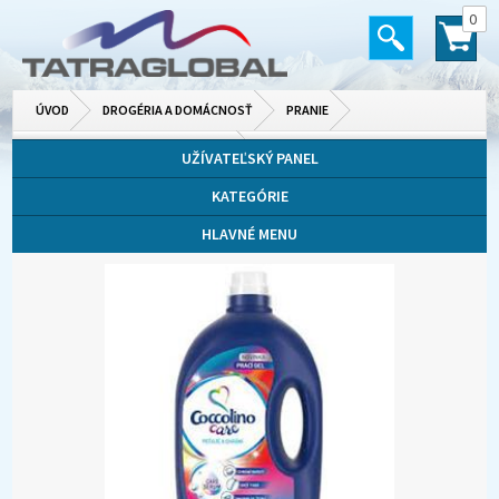
0
ÚVOD
DROGÉRIA A DOMÁCNOSŤ
PRANIE
PRÁŠKY, GÉLY, KAPSULE NA PRANIE
UŽÍVATEĽSKÝ PANEL
KATEGÓRIE
HLAVNÉ MENU