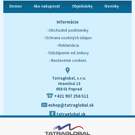
Domov
Ako nakupovať
Objednávky
Novinky
O nás
Kontakt
Informácie
- Obchodné podmienky
- Ochrana osobných údajov
- Reklamácia
- Odstúpenie od zmluvy
- Nastavenie cookies
Tatraglobal, s.r.o.
Hraničná 13
058 01 Poprad
+421 907 256 511
eshop@tatraglobal.sk
tatraglobal.sk