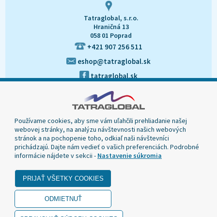
Tatraglobal, s.r.o.
Hraničná 13
058 01 Poprad
+421 907 256 511
eshop@tatraglobal.sk
tatraglobal.sk
Používame cookies, aby sme vám uľahčili prehliadanie našej
webovej stránky, na analýzu návštevnosti našich webových
stránok a na pochopenie toho, odkiaľ naši návštevníci
prichádzajú. Dajte nám vedieť o vašich preferenciách. Podrobné
informácie nájdete v sekcii -
Nastavenie súkromia
© 2020 Tatraglobal, Všetky práva vyhradené.
Dizajn navrhol a naprogramoval Elall, spol. s r. o. -
www.elall.sk