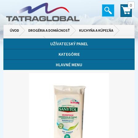
0
ÚVOD
DROGÉRIA A DOMÁCNOSŤ
KUCHYŇA A KÚPEĽŇA
ČISTIACE PRÍPRAVKY
UŽÍVATEĽSKÝ PANEL
KATEGÓRIE
HLAVNÉ MENU