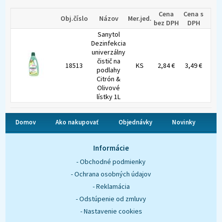
Cena
Cena s
Obj.číslo
Názov
Mer.jed.
bez DPH
DPH
Sanytol
Dezinfekcia
univerzálny
čistič na
18513
KS
2,84 €
3,49 €
podlahy
Citrón &
Olivové
lístky 1L
Domov
Ako nakupovať
Objednávky
Novinky
O nás
Kontakt
Informácie
- Obchodné podmienky
- Ochrana osobných údajov
- Reklamácia
- Odstúpenie od zmluvy
- Nastavenie cookies